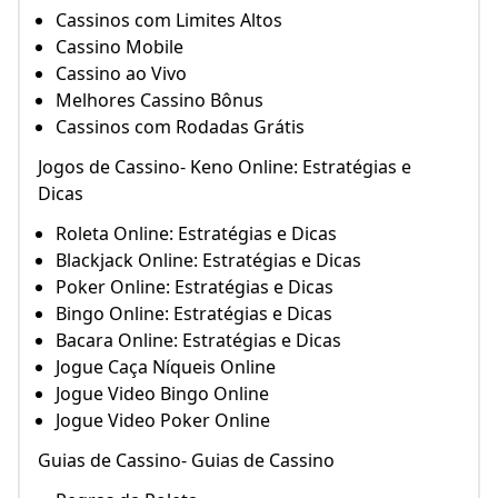
Cassinos com Limites Altos
Cassino Mobile
Cassino ao Vivo
Melhores Cassino Bônus
Cassinos com Rodadas Grátis
Jogos de Cassino- Keno Online: Estratégias e
Dicas
Roleta Online: Estratégias e Dicas
Blackjack Online: Estratégias e Dicas
Poker Online: Estratégias e Dicas
Bingo Online: Estratégias e Dicas
Bacara Online: Estratégias e Dicas
Jogue Caça Níqueis Online
Jogue Video Bingo Online
Jogue Video Poker Online
Guias de Cassino- Guias de Cassino