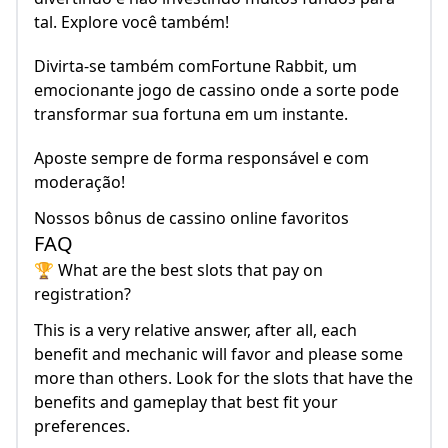
tal. Explore você também!
Divirta-se também comFortune Rabbit, um
emocionante jogo de cassino onde a sorte pode
transformar sua fortuna em um instante.
Aposte sempre de forma responsável e com
moderação!
Nossos bônus de cassino online favoritos
FAQ
🏆 What are the best slots that pay on
registration?
This is a very relative answer, after all, each
benefit and mechanic will favor and please some
more than others. Look for the slots that have the
benefits and gameplay that best fit your
preferences.