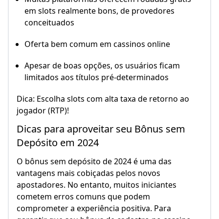
em slots realmente bons, de provedores
conceituados
Oferta bem comum em cassinos online
Apesar de boas opções, os usuários ficam
limitados aos títulos pré-determinados
Dica: Escolha slots com alta taxa de retorno ao
jogador (RTP)!
Dicas para aproveitar seu Bônus sem
Depósito em 2024
O bônus sem depósito de 2024 é uma das
vantagens mais cobiçadas pelos novos
apostadores. No entanto, muitos iniciantes
cometem erros comuns que podem
comprometer a experiência positiva. Para