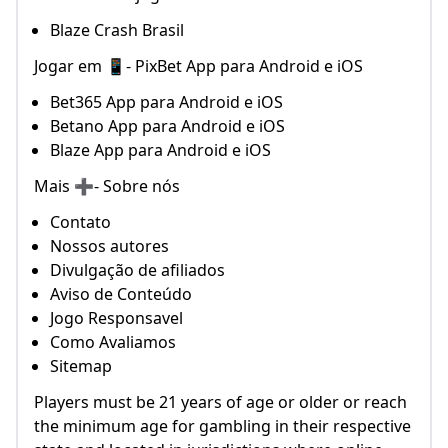
Blaze Crash Brasil
Jogar em 📱- PixBet App para Android e iOS
Bet365 App para Android e iOS
Betano App para Android e iOS
Blaze App para Android e iOS
Mais ➕- Sobre nós
Contato
Nossos autores
Divulgação de afiliados
Aviso de Conteúdo
Jogo Responsavel
Como Avaliamos
Sitemap
Players must be 21 years of age or older or reach
the minimum age for gambling in their respective