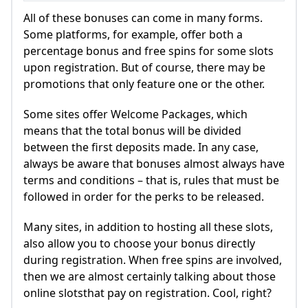
All of these bonuses can come in many forms.
Some platforms, for example, offer both a
percentage bonus and free spins for some slots
upon registration. But of course, there may be
promotions that only feature one or the other.
Some sites offer Welcome Packages, which
means that the total bonus will be divided
between the first deposits made. In any case,
always be aware that bonuses almost always have
terms and conditions – that is, rules that must be
followed in order for the perks to be released.
Many sites, in addition to hosting all these slots,
also allow you to choose your bonus directly
during registration. When free spins are involved,
then we are almost certainly talking about those
online slotsthat pay on registration. Cool, right?