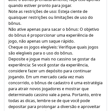
quando estiver pronto para jogar.
Note as restrições de uso: Esteja ciente de
quaisquer restrições ou limitações de uso do
bônus.
Não ative apenas para sacar o bônus: O objetivo
do bônus é proporcionar uma experiência de
jogo, não apenas um saque rápido.
Cheque os jogos elegíveis: Verifique quais jogos
são elegíveis para o uso do bônus.
Deposite e jogue mais no cassino se gostar da
experiência: Se você gostar da experiência,
considere fazer um depósito para continuar
jogando. Em um mercado cada vez mais
concorrido, o bônus de cadastro é uma estratégia
para atrair novos jogadores e mostrar que
determinado cassino vale a pena. Portanto, entre
todas as dicas, lembre-se de que você pode
depositar para prolongar a diversão e aproveitar