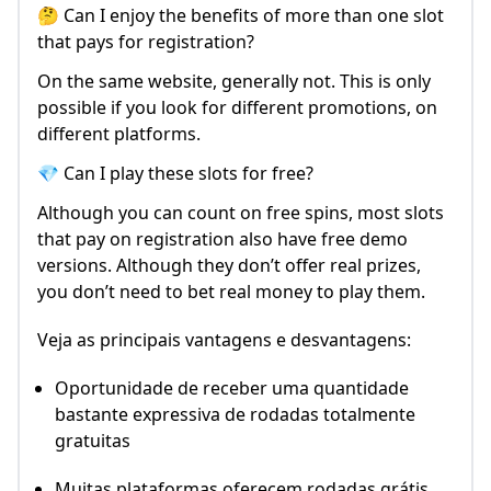
🤔 Can I enjoy the benefits of more than one slot
that pays for registration?
On the same website, generally not. This is only
possible if you look for different promotions, on
different platforms.
💎 Can I play these slots for free?
Although you can count on free spins, most slots
that pay on registration also have free demo
versions. Although they don’t offer real prizes,
you don’t need to bet real money to play them.
Veja as principais vantagens e desvantagens:
Oportunidade de receber uma quantidade
bastante expressiva de rodadas totalmente
gratuitas
Muitas plataformas oferecem rodadas grátis