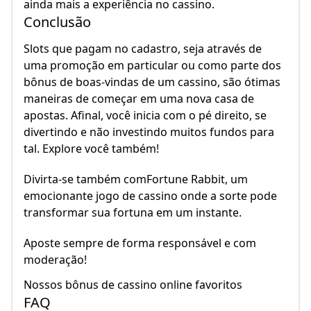
ainda mais a experiência no cassino.
Conclusão
Slots que pagam no cadastro, seja através de
uma promoção em particular ou como parte dos
bônus de boas-vindas de um cassino, são ótimas
maneiras de começar em uma nova casa de
apostas. Afinal, você inicia com o pé direito, se
divertindo e não investindo muitos fundos para
tal. Explore você também!
Divirta-se também comFortune Rabbit, um
emocionante jogo de cassino onde a sorte pode
transformar sua fortuna em um instante.
Aposte sempre de forma responsável e com
moderação!
Nossos bônus de cassino online favoritos
FAQ