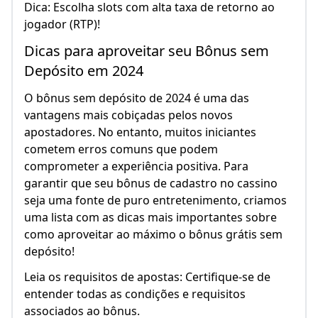
Dica: Escolha slots com alta taxa de retorno ao
jogador (RTP)!
Dicas para aproveitar seu Bônus sem
Depósito em 2024
O bônus sem depósito de 2024 é uma das
vantagens mais cobiçadas pelos novos
apostadores. No entanto, muitos iniciantes
cometem erros comuns que podem
comprometer a experiência positiva. Para
garantir que seu bônus de cadastro no cassino
seja uma fonte de puro entretenimento, criamos
uma lista com as dicas mais importantes sobre
como aproveitar ao máximo o bônus grátis sem
depósito!
Leia os requisitos de apostas: Certifique-se de
entender todas as condições e requisitos
associados ao bônus.