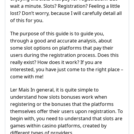
wait a minute. Slots? Registration? Feeling a little
lost? Don’t worry, because I will carefully detail all
of this for you.
The purpose of this guide is to guide you,
through a good and accurate analysis, about
some slot options on platforms that pay their
users during the registration process. Does this
really exist? How does it work? If you are
interested, you have just come to the right place –
come with me!
Ler Mais In general, it is quite simple to
understand how slots bonuses work when
registering or the bonuses that the platforms
themselves offer their users upon registration. To
begin with, you need to understand that slots are
games within casino platforms, created by
different types of providers.