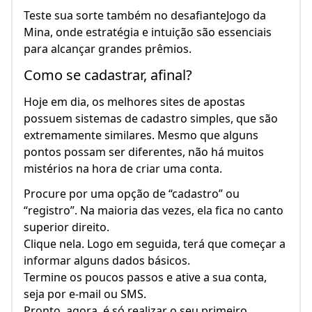
Teste sua sorte também no desafianteJogo da
Mina, onde estratégia e intuição são essenciais
para alcançar grandes prêmios.
Como se cadastrar, afinal?
Hoje em dia, os melhores sites de apostas
possuem sistemas de cadastro simples, que são
extremamente similares. Mesmo que alguns
pontos possam ser diferentes, não há muitos
mistérios na hora de criar uma conta.
Procure por uma opção de “cadastro” ou
“registro”. Na maioria das vezes, ela fica no canto
superior direito.
Clique nela. Logo em seguida, terá que começar a
informar alguns dados básicos.
Termine os poucos passos e ative a sua conta,
seja por e-mail ou SMS.
Pronto, agora, é só realizar o seu primeiro