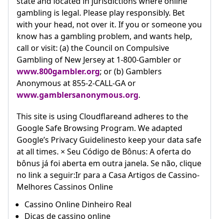
state and located in jurisdictions where online
gambling is legal. Please play responsibly. Bet
with your head, not over it. If you or someone you
know has a gambling problem, and wants help,
call or visit: (a) the Council on Compulsive
Gambling of New Jersey at 1-800-Gambler or
www.800gambler.org
; or (b) Gamblers
Anonymous at 855-2-CALL-GA or
www.gamblersanonymous.org
.
This site is using Cloudflareand adheres to the
Google Safe Browsing Program. We adapted
Google’s Privacy Guidelinesto keep your data safe
at all times. × Seu Código de Bônus: A oferta do
bônus já foi aberta em outra janela. Se não, clique
no link a seguir:Ir para a Casa Artigos de Cassino-
Melhores Cassinos Online
Cassino Online Dinheiro Real
Dicas de cassino online