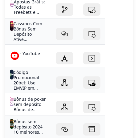
Apostas Grátis:
Todas as
Freebets e...
Cassinos Com
Bônus Sem
Depósito
Ative...
- YouTube
Código
Promocional
20bet: Use
EMVIP em...
Bônus de poker
sem depósito
Bônus de...
Bônus sem
depósito 2024
10 melhores...