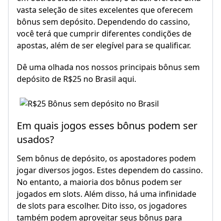
vasta seleção de sites excelentes que oferecem
bônus sem depósito. Dependendo do cassino,
você terá que cumprir diferentes condições de
apostas, além de ser elegível para se qualificar.
Dê uma olhada nos nossos principais bônus sem
depósito de R$25 no Brasil aqui.
Em quais jogos esses bônus podem ser
usados?
Sem bônus de depósito, os apostadores podem
jogar diversos jogos. Estes dependem do cassino.
No entanto, a maioria dos bônus podem ser
jogados em slots. Além disso, há uma infinidade
de slots para escolher. Dito isso, os jogadores
também podem aproveitar seus bônus para