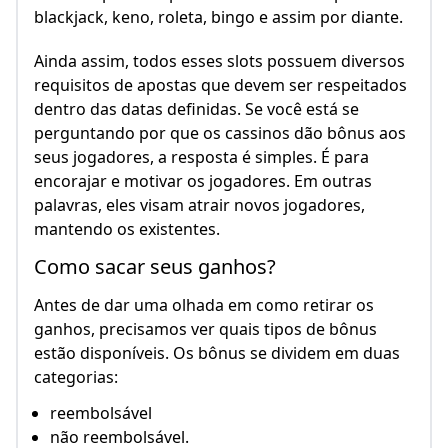
blackjack, keno, roleta, bingo e assim por diante.
Ainda assim, todos esses slots possuem diversos
requisitos de apostas que devem ser respeitados
dentro das datas definidas. Se você está se
perguntando por que os cassinos dão bônus aos
seus jogadores, a resposta é simples. É para
encorajar e motivar os jogadores. Em outras
palavras, eles visam atrair novos jogadores,
mantendo os existentes.
Como sacar seus ganhos?
Antes de dar uma olhada em como retirar os
ganhos, precisamos ver quais tipos de bônus
estão disponíveis. Os bônus se dividem em duas
categorias:
reembolsável
não reembolsável.