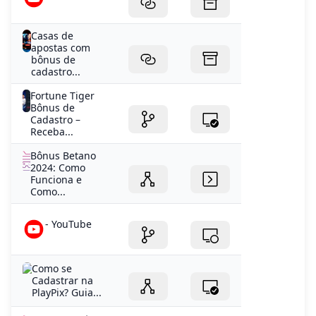
Casas de
apostas com
bônus de
cadastro...
Fortune Tiger
Bônus de
Cadastro –
Receba...
Bônus Betano
2024: Como
Funciona e
Como...
- YouTube
Como se
Cadastrar na
PlayPix? Guia...