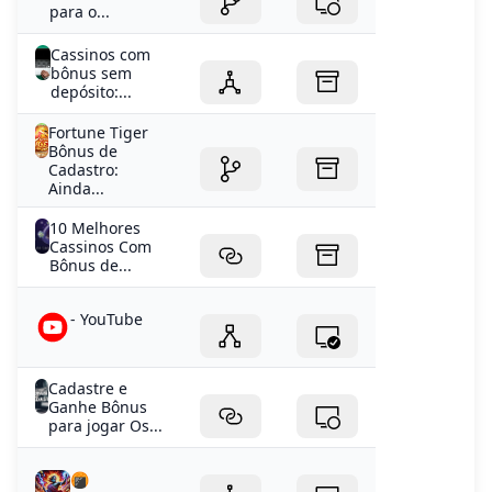
para o...
Cassinos com
bônus sem
depósito:...
Fortune Tiger
Bônus de
Cadastro:
Ainda...
10 Melhores
Cassinos Com
Bônus de...
- YouTube
Cadastre e
Ganhe Bônus
para jogar Os...
🍘