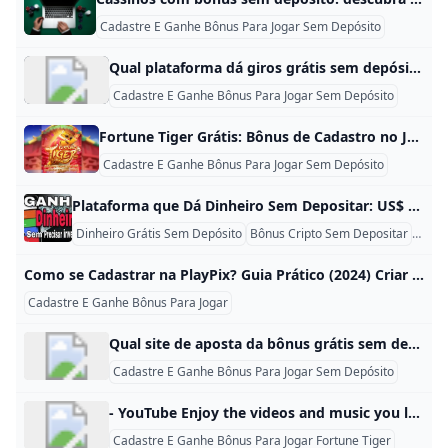
Cadastre E Ganhe Bônus Para Jogar Sem Depósito
Qual plataforma dá giros grátis sem depósito? Para ganhar um PIX de 100 reais agora, basta criar conta no PicPay e no PagBank e convidar o máximo de pessoas para participarem da plataforma. A cada amigo convidado, o usuário ganha um valor, que, no montante, pode chegar a R$ 100,00 no Pix agora.Sep 26, 2024
Cadastre E Ganhe Bônus Para Jogar Sem Depósito
Fortune Tiger Grátis: Bônus de Cadastro no Jogo do Tigrinho Fortune Tiger Guia de Bônus | Desvende Segredos para Impulsionar Apostas em 2024 | Garanta Seus Bônus Hoje e Jogue com Inteligência 🐅🎰🍀 Pedro FoureauxLinkedInEspecialista em análisesLoading …Data de Publicação: 29/01/2024Verificado por:Douglas UggioniShare via WhatsappShare via FacebookShare via Twitter Os cassinos com bônus do Fortune Tiger vem atraindo mais do que nunca a atenção dos jogadores brasileiros. Desde o seu lançamento, o Jogo do Tigre se tornou um fenômeno global. Com a oferta certa, jogar com o tigrinho é mais divertido!
Cadastre E Ganhe Bônus Para Jogar Sem Depósito
Plataforma que Dá Dinheiro Sem Depositar: US$ 20 Grátis em 2026 Qual Plataforma dá Dinheiro Sem Depositar? As Melhores Opções Reais de 2026 Você quer saber qual plataforma dá dinheiro sem depositar? A resposta é sim! Existem várias plataformas legítimas que oferecem bônus de cadastro, programas de aprendizado recompensado e tarefas simples que pagam
Dinheiro Grátis Sem Depósito
Bônus Cripto Sem Depositar
Apps
Como se Cadastrar na PlayPix? Guia Prático (2024) Criar uma conta na PlayPix é muito simples, a plataforma possui uma interface com excelentes diferenciais para os seus jogadores, e o processo de cadastro é um deles, sendo completo e bastante simplificado. Para se cadastrar na PlayPix, separe o seu CPF e um endereço de e-mail válido, já que ele será necessário para o processo de registro, como podemos conferir no passo a passo a seguir: Acesse o site da PlayPix: clicando no botão abaixo “Apostar Agora” você será redirecionado ao site oficial da plataforma; Preencha as informações: informe um e-mail válido e crie uma senha, coloque o seu número de telefone e selecione o país de origem, confira a moeda que deseja utilizar na sua conta; Informe seus dados: em seguida, informe os seus dados pessoais, como o CPF, nome e sobrenome, data de nascimento e, se tiver, coloque o código promocional; Verifique o e-mail: confira a sua caixa de entrada para garantir que está tudo correto e confirme a criação da conta; Faça o login: por fim, garanta que está tudo certo fazendo um novo login na casa e comece as suas apostas.
Cadastre E Ganhe Bônus Para Jogar
Qual site de aposta da bônus grátis sem depositar? As melhores plataformas que dão bônus no cadastro são as seguintes: Superbet, EstrelaBet, Parimatch, Betano e Bet365.
Cadastre E Ganhe Bônus Para Jogar Sem Depósito
- YouTube Enjoy the videos and music you love, upload original content, and share it all with friends, family, and the world on YouTube.
Cadastre E Ganhe Bônus Para Jogar Fortune Tiger