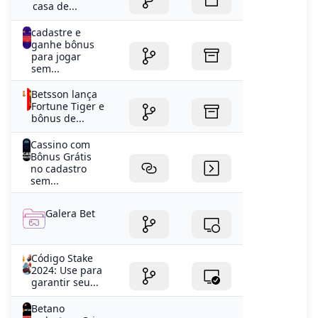
casa de...
cadastre e
ganhe bônus
para jogar
sem...
Betsson lança
Fortune Tiger e
bônus de...
Cassino com
Bônus Grátis
no cadastro
sem...
Galera Bet
Código Stake
2024: Use para
garantir seu...
Betano