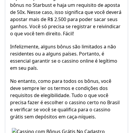
bônus no Starbust e haja um requisito de aposta
de 50x. Nesse caso, isso significa que você deverá
apostar mais de R$ 2.500 para poder sacar seus
ganhos. Você só precisa se registrar e reivindicar
o que você tem direito. Fácil!
Infelizmente, alguns bônus são limitados a não
residentes ou a alguns países. Portanto, é
essencial garantir se o cassino online é legítimo
em seu país.
No entanto, como para todos os bônus, você
deve sempre ler os termos e condições dos
requisitos de elegibilidade. Tudo o que você
precisa fazer é escolher o cassino certo no Brasil
e verificar se você se qualifica para o cassino
grátis sem depósitos em caça-níqueis.