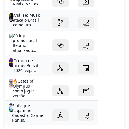
Reais: 5 Sites...
Análise: Musk
ataca o Brasil
como um...
Código
promocional
Betano
atualizado:...
Código de
bônus Betsat
2024: veja...
🔥Gates of
Olympus -
como jogar
versão...
Slots que
Pagam no
Cadastro:Ganhe
Bônus...