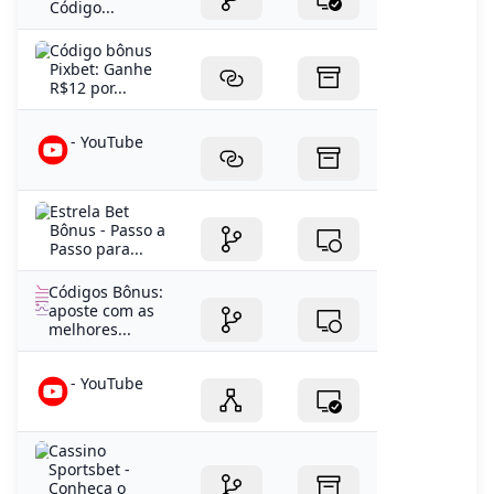
Código...
Código bônus
Pixbet: Ganhe
R$12 por...
- YouTube
Estrela Bet
Bônus - Passo a
Passo para...
Códigos Bônus:
aposte com as
melhores...
- YouTube
Cassino
Sportsbet -
Conheça o