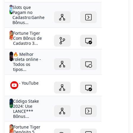
Slots que
Pagam no
Cadastro:Ganhe
Bônus...
Fortune Tiger
Com Bônus de
Cadastro 3...
🔥 Melhor
roleta online -
Todos os
tipos...
- YouTube
Código Stake
2024: Use
LANCE***
Bônus...
Fortune Tiger
Depósito 5