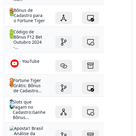
Bônus de
Cadastro para
o Fortune Tiger
Código de
Bônus F12 Bet
Outubro 2024
-...
- YouTube
Fortune Tiger
Grátis: Bônus
de Cadastro...
Slots que
Pagam no
Cadastro:Ganhe
Bônus...
Aposta1 Brasil
Análise da