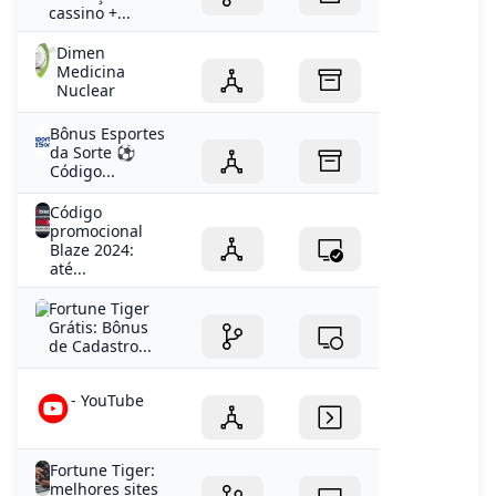
cassino +...
Dimen
Medicina
Nuclear
Bônus Esportes
da Sorte ⚽️
Código...
Código
promocional
Blaze 2024:
até...
Fortune Tiger
Grátis: Bônus
de Cadastro...
- YouTube
Fortune Tiger:
melhores sites