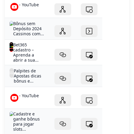
- YouTube
Bônus sem
Depósito 2024
Cassinos com...
Bet365
cadastro –
Aprenda a
abrir a sua...
Palpites de
Apostas dicas
bônus e...
- YouTube
Cadastre e
ganhe bônus
para jogar
slots...