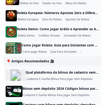
Roleta Ao Vivo
Dealer Ao Vivo
Mesa De Roleta
Roleta Europeia: Números Apostas Zero e Diferenças da Roda Roleta Europeia: Números, Apostas, Zero e Diferenças da Roda A roleta europeia utiliza uma roda com 37 casas: os números de 1 a 36 e um único zero. Essa estrutura é uma das principais diferenças em relação à versão americana, que acrescenta o duplo zero. Compreender a distribuição dos números e o funcionamento do zero é essencial para interpretar probabilidades e pagamentos. Como é formada a roda europeia? A roda possui:
Roleta Europeia
Zero Da Roleta
Apostas De Roleta
Roleta Demo: Como Jogar Grátis e Aprender as Apostas Roleta Demo: Como Jogar Grátis e Aprender as Apostas A roleta demo permite testar uma mesa com créditos virtuais. Ela é indicada para aprender a posição dos números, conhecer os tipos de apostas e entender o fluxo de uma rodada antes de utilizar qualquer saldo financeiro. Os créditos exibidos no modo gratuito não possuem valor de retirada e não podem ser convertidos em dinheiro. O que pode ser aprendido na roleta demo?
Roleta Demo
Créditos Virtuais
Simulador De Roleta
Como Jogar Roleta: Guia para Iniciantes com Regras e Apostas Como Jogar Roleta: Guia para Iniciantes com Regras e Apostas Aprender como jogar roleta começa pela identificação da versão da roda e pela leitura do painel. O objetivo é escolher uma posição antes do encerramento das apostas e verificar se o número vencedor está incluído na cobertura. Nenhum sistema garante resultados. As regras ajudam a interpretar a mesa, mas não permitem prever onde a bola parará. Passo 1: identifique a versão da roda Observe quantas casas verdes existem:
Como Jogar Roleta
Guia Para Iniciantes
Regras Da Roleta
🎈 Artigos Recomendados 🎥
Qual plataforma da bônus de cadastro sem depósito? A 1xBet oferta promoções de boas-vindas de rodadas extras no cadastro, isto ao realizar um depósito mínimo relativamente baixo. No entanto, é uma dos maiores cassinos em operação, que contém vários recursos e ferramentas ativos para seus clientes.
Cadastre E Ganhe Bônus Para Jogar Sem Depósito
Bónus sem depósito 2024 Códigos bónus para casinos online Bónus sem depósito para casinos online em 2024 atualizados regularmente. Códigos promocionais exclusivos de casino e bónus de rondas grátis. Bónus sem depósito para casinos online em 2024 atualizados regularmente. Códigos promocionais exclusivos de casino e bónus de rondas grátis. A maior base de dados do mundo Queremos que os jogadores compreendam o jogo. Avisos (1)Jogos falsosEste casino tem jogos falsos. Estes jogos são muito semelhantes às slots e aos jogos de casino originais, mas não são originais.
Cadastre E Ganhe Bônus Para Jogar Sem Depósito
Cassinos com bônus sem depósito: descubra os 5 melhores Procurando por cassinos com bônus sem depósito em 2024? Confira mais sobre os diferentes tipos de promoções e alguns dos termos. Nem sempre é fácil achar cassinos com bônus sem depósito, mas temos operadoras com ótimas ofertas para indicar. Confira nossa lista Bruno Bataglin 15/10/2024 07:15, atualizado 15/10/2024 11:48 1xBet: promoções e jogos Jackpot; Royal Panda: missões e torneios diários; LeoVegas: jogos originais e Slots; Parimatch: catálogo variado de jogos; Novibet: Aviator e Sweet Bonanza.