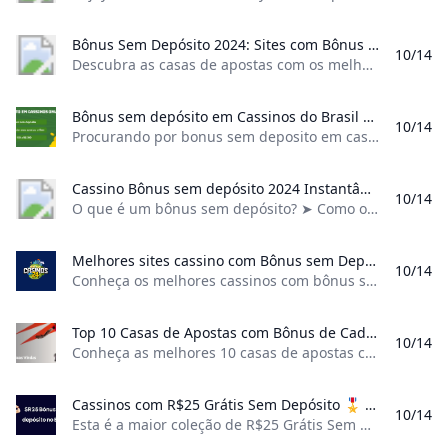
Bônus Sem Depósito 2024: Sites com Bônus Grátis para Apostar Descubra as casas de apostas com os melhores bônus sem depósito do Brasil em 2024. Entenda o que é e como funciona este tipo de promoção.
10/14
Descubra as casas de apostas com os melhores bônus sem depósito do Brasil em 2024. Entenda o que é e como funciona este tipo de promoção. A maioria das casas de apostas esportivas online oferecem promoções exclusivas para os jogadores, como bônus de boas-vindas, por exemplo. No entanto, quem já está familiarizado com esses sites sabe que na grande maioria das vezes, os bônus estão atrelados a um depósito. Como o próprio nome sugere, o bônus sem depósito é aquele onde você não precisa gastar nada para ativar os benefícios, mas que também possuem requerimentos a serem cumpridos.
Bônus sem depósito em Cassinos do Brasil 2024 Procurando por bonus sem deposito em cassinos online? Confira a lista com todos os sites com bônus de cadastro grátis sem depositar.
10/14
Procurando por bonus sem deposito em cassinos online? Confira a lista com todos os sites com bônus de cadastro grátis sem depositar. Última atualização: 2024-10-15 • Escrito por Isadora Marcante Você é novo no mundo dos cassinos online ou apenas quer tentar a sorte sem precisar investir seu próprio dinheiro? Se sim, os bônus sem depósito são exatamente o que você procura! Um bonus sem deposito permite que os jogadores experimentem jogos e explorem o cassino sem a necessidade de fazer um depósito inicial.
Cassino Bônus sem depósito 2024 Instantâneo e Gratuito O que é um bônus sem depósito? ➤ Como obter um bônus instantâneo e gratuito sem depósito ➤ Cassinos que oferecem bônus sem depósito em 2024
10/14
O que é um bônus sem depósito? ➤ Como obter um bônus instantâneo e gratuito sem depósito ➤ Cassinos que oferecem bônus sem depósito em 2024 Não é incorreto definir os bônus imediatos sem depósito, e outros bônus sem depósito, como ‘diferentes’ das promoções usuais. Isto porque eles permitem que os usuários se divirtam com o catálogo dos cassinos, testando sua qualidade, sem investir um centavo, dando-lhes uma chance de ganhar dinheiro.
Melhores sites cassino com Bônus sem Depósito no cadastro Conheça os melhores cassinos com bônus sem depósito no cadastro em 2024. São várias opções de sites de apostas confiáveis para você. Veja!
10/14
Conheça os melhores cassinos com bônus sem depósito no cadastro em 2024. São várias opções de sites de apostas confiáveis para você. Veja! Os bônus de cadastro são incentivos que os sites de cassino oferecem aos seus novos jogadores para começar sua aventura da melhor maneira. Esses bônus são bastante atrativos e normalmente exigem um depósito associado. Mas pode encontrar outras promoções sem depósito que permitem jogar sem usar o seu próprio dinheiro.
Top 10 Casas de Apostas com Bônus de Cadastro em 2024 - Jornal Estado de Minas Notícias Online Conheça as melhores 10 casas de apostas com bônus de cadastro. Ative a oferta que deseja e entenda como essas promoções funcionam!
10/14
Conheça as melhores 10 casas de apostas com bônus de cadastro. Ative a oferta que deseja e entenda como essas promoções funcionam! Confira uma lista completa com os melhores sites com bônus de aposta e escolha o seu Os bônus de cadastro são a oportunidade perfeita para você entrar em um site de apostas com créditos extras. Praticamente todas as casas online oferecem bônus de boas-vindas, e selecionamos as 10 melhores do mercado para você conhecer.
Cassinos com R$25 Grátis Sem Depósito 🎖️ outubro 2024 Esta é a maior coleção de R$25 Grátis Sem Depósito no Brasil! ⭐ Zamsino coleciona bônus exclusivos & ofertas de cassinos!
10/14
Esta é a maior coleção de R$25 Grátis Sem Depósito no Brasil! ⭐ Zamsino coleciona bônus exclusivos & ofertas de cassinos! O valor do bônus oferecido varia de cassino para cassino e, quando se trata de rodadas grátis, o alcance também é muito diversificado. Alguns cassinos dão 10 rodadas grátis, mas também os vemos dando várias centenas de rodadas grátis em outros slots. Além disso, o Brasil oferece uma vasta seleção de sites excelentes que oferecem bônus sem depósito.