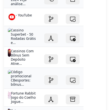
análise...
- YouTube
Cassino
Superbet - 50
Rodadas Grátis
e...
Cassinos Com
Bônus Sem
Depósito
Ative...
Código
promocional
CBesportes:
bônus...
Fortune Rabbit
Jogo do Coelho
Jogue...