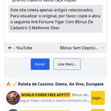
prêmio máximo deste caça níquel.
Este site coleta apenas artigos relacionados.
Para visualizar o original, por favor, copie e abra
o seguinte link:
Fortune Tiger Com Bônus De
Cadastro 3 Melhores Sites
- YouTube
Bônus Sem Depósito
2024: Sites com
,
Roleta de Cassino: Demo,
Bônus Grátis para
Baixar
Leia Mais...
Apostar
o
Ao Vivo, Europeia e Como
Jogar
🔥 🎺 Roleta de Cassino: Demo, Ao Vivo, Europeia e 
WORLD POKER FREE APP777
Bônus de boas-vindas
Jogar agor
Jogue Poker Online e Ganhe Dinheiro Real.