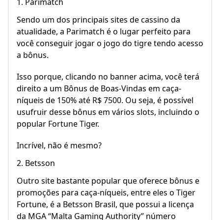
1. Parimatch
Sendo um dos principais sites de cassino da
atualidade, a Parimatch é o lugar perfeito para
você conseguir jogar o jogo do tigre tendo acesso
a bônus.
Isso porque, clicando no banner acima, você terá
direito a um Bônus de Boas-Vindas em caça-
níqueis de 150% até R$ 7500. Ou seja, é possível
usufruir desse bônus em vários slots, incluindo o
popular Fortune Tiger.
Incrível, não é mesmo?
2. Betsson
Outro site bastante popular que oferece bônus e
promoções para caça-níqueis, entre eles o Tiger
Fortune, é a Betsson Brasil, que possui a licença
da MGA “Malta Gaming Authority” número