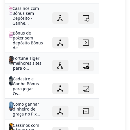
Cassinos com
Bônus sem
Depósito -
Ganhe...
Bônus de
poker sem
depósito Bônus
de...
Fortune Tiger:
melhores sites
para o...
Cadastre e
Ganhe Bônus
para jogar
Os...
Como ganhar
dinheiro de
graça no Pix...
Cassinos com