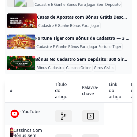
Cadastre E Ganhe Bônus Para Jogar Sem Depósito
Casas de Apostas com Bônus Grátis Descubra as melhores casas de apostas com bônus grátis. Confira o ranking dos melhores bônus grátis para aproveitar nos sites MenuBuscar Descubra as melhores casas de apostas com bônus grátis. Confira o ranking dos melhores bônus grátis para aproveitar nos sites Por Mercado de Apostas e BetsAtualizado em 30 de ago, 2024, 14:40 - Publicado em 30 de ago, 2024, 14:45Você provavelmente já notou que o mercado de apostas está repleto de opções e anúncios de diferentes plataformas, o que pode deixar qualquer um confuso sobre quais são as melhores casas de apostas para apostar em 2024.
Cadastre E Ganhe Bônus Para Jogar
Fortune Tiger com Bônus de Cadastro — 3 Melhores Sites Quer jogar Fortune Tiger com bônus de cadastro, mas não sabe onde? Separamos os 3 melhores sites com bônus e com o jogo do tigre. Confira! Pedro LopesLinkedInData de Publicação: 03.10.2023Verificado por:Rafael VersianiShare via WhatsappShare via FacebookShare via Twitter Criado em 2022 pela desenvolvedora PG Soft, o jogo Fortune Tiger
Cadastre E Ganhe Bônus Para Jogar Fortune Tiger
Bônus No Cadastro Sem Depósito: 300 Giros GrátisEm 2026 Não existe um único jogo que dê bônus no cadastro sem depósito — na verdade, são as plataformas de cassino e apostas online que oferecem esse benefício para atrair novos jogadores. Em maio de 2026, mais de 12 plataformas brasileiras oferecem bônus de cadastro sem depósito, com valores que vão de R$ 5 até 300 giros grátis. Depois de se cadastrar, você recebe o bônus e pode usá-lo em vários jogos como caça-níqueis, roleta, bac bua e apostas esportivas.
Bônus Cadastro
Cassino Online
Giros Grátis
Título
Link
De
Palavra-
#
do
do
do
chave
artigo
artigo
art
- YouTube
Cassinos Com
Bônus Sem