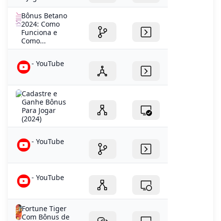
Bônus Betano
2024: Como
Funciona e
Como...
- YouTube
Cadastre e
Ganhe Bônus
Para Jogar
(2024)
- YouTube
- YouTube
Fortune Tiger
Com Bônus de