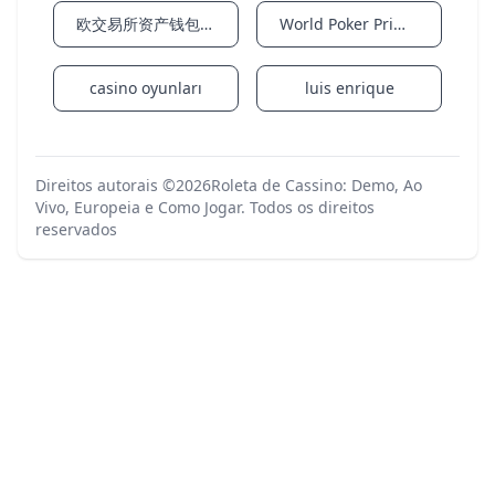
欧交易所资产钱包-安全可靠的数字资产防护平台
World Poker Prime Global UK
casino oyunları
luis enrique
Direitos autorais ©2026
Roleta de Cassino: Demo, Ao
Vivo, Europeia e Como Jogar
. Todos os direitos
reservados