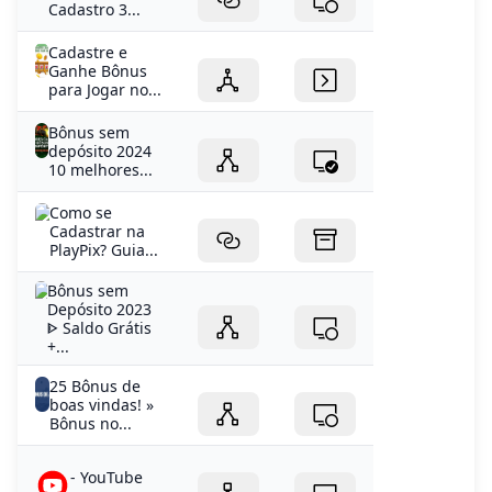
Cadastro 3...
Cadastre e
Ganhe Bônus
para Jogar no...
Bônus sem
depósito 2024
10 melhores...
Como se
Cadastrar na
PlayPix? Guia...
Bônus sem
Depósito 2023
ᐈ Saldo Grátis
+...
25 Bônus de
boas vindas! »
Bônus no...
- YouTube