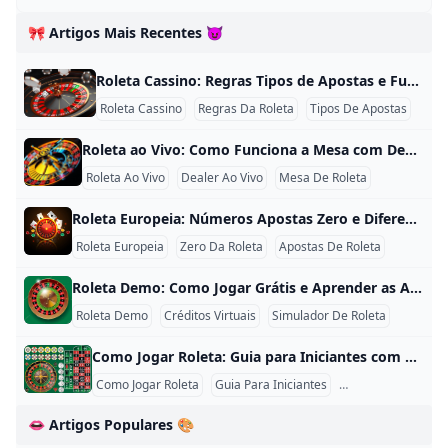
🎀 Artigos Mais Recentes 😈
Roleta Cassino: Regras Tipos de Apostas e Funcionamento da Mesa Roleta Cassino: Regras, Tipos de Apostas e Funcionamento da Mesa A roleta cassino é um jogo de mesa baseado em uma roda numerada, uma bola e um painel de apostas. Antes de cada rodada, os participantes escolhem números, cores ou grupos de números. Depois que o período de apostas termina, a bola é lançada e o resultado corresponde à casa em que ela para. Apesar da aparência simples, a roleta possui diferentes categorias de apostas, versões de roda e regras específicas.
Roleta Cassino
Regras Da Roleta
Tipos De Apostas
Roleta ao Vivo: Como Funciona a Mesa com Dealer e Transmissão Roleta ao Vivo: Como Funciona a Mesa com Dealer e Transmissão A roleta ao vivo combina uma mesa física transmitida por vídeo com uma interface digital para posicionar fichas. Um dealer conduz as rodadas, anuncia o encerramento das apostas e confirma o número em que a bola parou. A transmissão aproxima a experiência de uma mesa presencial, mas as regras matemáticas continuam associadas à versão da roda utilizada. Como funciona uma rodada ao vivo?
Roleta Ao Vivo
Dealer Ao Vivo
Mesa De Roleta
Roleta Europeia: Números Apostas Zero e Diferenças da Roda Roleta Europeia: Números, Apostas, Zero e Diferenças da Roda A roleta europeia utiliza uma roda com 37 casas: os números de 1 a 36 e um único zero. Essa estrutura é uma das principais diferenças em relação à versão americana, que acrescenta o duplo zero. Compreender a distribuição dos números e o funcionamento do zero é essencial para interpretar probabilidades e pagamentos. Como é formada a roda europeia? A roda possui:
Roleta Europeia
Zero Da Roleta
Apostas De Roleta
Roleta Demo: Como Jogar Grátis e Aprender as Apostas Roleta Demo: Como Jogar Grátis e Aprender as Apostas A roleta demo permite testar uma mesa com créditos virtuais. Ela é indicada para aprender a posição dos números, conhecer os tipos de apostas e entender o fluxo de uma rodada antes de utilizar qualquer saldo financeiro. Os créditos exibidos no modo gratuito não possuem valor de retirada e não podem ser convertidos em dinheiro. O que pode ser aprendido na roleta demo?
Roleta Demo
Créditos Virtuais
Simulador De Roleta
Como Jogar Roleta: Guia para Iniciantes com Regras e Apostas Como Jogar Roleta: Guia para Iniciantes com Regras e Apostas Aprender como jogar roleta começa pela identificação da versão da roda e pela leitura do painel. O objetivo é escolher uma posição antes do encerramento das apostas e verificar se o número vencedor está incluído na cobertura. Nenhum sistema garante resultados. As regras ajudam a interpretar a mesa, mas não permitem prever onde a bola parará. Passo 1: identifique a versão da roda Observe quantas casas verdes existem:
Como Jogar Roleta
Guia Para Iniciantes
Regras Da Roleta
👄 Artigos Populares 🎨