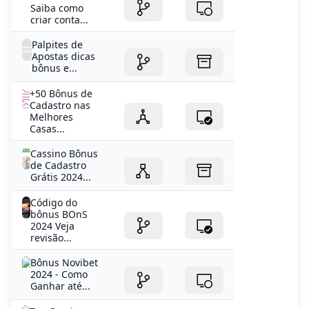
Saiba como
criar conta...
Palpites de
Apostas dicas
bônus e...
+50 Bônus de
Cadastro nas
Melhores
Casas...
Cassino Bônus
de Cadastro
Grátis 2024...
Código do
bônus BOnS
2024 Veja
revisão...
Bônus Novibet
2024 - Como
Ganhar até...