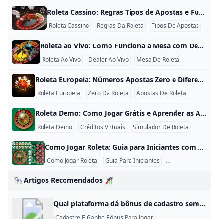
Roleta Cassino: Regras Tipos de Apostas e Funcionamento da Mesa Roleta Cassino: Regras, Tipos de Apostas e Funcionamento da Mesa A roleta cassino é um jogo de mesa baseado em uma roda numerada, uma bola e um painel de apostas. Antes de cada rodada, os participantes escolhem números, cores ou grupos de números. Depois que o período de apostas termina, a bola é lançada e o resultado corresponde à casa em que ela para. Apesar da aparência simples, a roleta possui diferentes categorias de apostas, versões de roda e regras específicas.
Roleta Cassino
Regras Da Roleta
Tipos De Apostas
Roleta ao Vivo: Como Funciona a Mesa com Dealer e Transmissão Roleta ao Vivo: Como Funciona a Mesa com Dealer e Transmissão A roleta ao vivo combina uma mesa física transmitida por vídeo com uma interface digital para posicionar fichas. Um dealer conduz as rodadas, anuncia o encerramento das apostas e confirma o número em que a bola parou. A transmissão aproxima a experiência de uma mesa presencial, mas as regras matemáticas continuam associadas à versão da roda utilizada. Como funciona uma rodada ao vivo?
Roleta Ao Vivo
Dealer Ao Vivo
Mesa De Roleta
Roleta Europeia: Números Apostas Zero e Diferenças da Roda Roleta Europeia: Números, Apostas, Zero e Diferenças da Roda A roleta europeia utiliza uma roda com 37 casas: os números de 1 a 36 e um único zero. Essa estrutura é uma das principais diferenças em relação à versão americana, que acrescenta o duplo zero. Compreender a distribuição dos números e o funcionamento do zero é essencial para interpretar probabilidades e pagamentos. Como é formada a roda europeia? A roda possui:
Roleta Europeia
Zero Da Roleta
Apostas De Roleta
Roleta Demo: Como Jogar Grátis e Aprender as Apostas Roleta Demo: Como Jogar Grátis e Aprender as Apostas A roleta demo permite testar uma mesa com créditos virtuais. Ela é indicada para aprender a posição dos números, conhecer os tipos de apostas e entender o fluxo de uma rodada antes de utilizar qualquer saldo financeiro. Os créditos exibidos no modo gratuito não possuem valor de retirada e não podem ser convertidos em dinheiro. O que pode ser aprendido na roleta demo?
Roleta Demo
Créditos Virtuais
Simulador De Roleta
Como Jogar Roleta: Guia para Iniciantes com Regras e Apostas Como Jogar Roleta: Guia para Iniciantes com Regras e Apostas Aprender como jogar roleta começa pela identificação da versão da roda e pela leitura do painel. O objetivo é escolher uma posição antes do encerramento das apostas e verificar se o número vencedor está incluído na cobertura. Nenhum sistema garante resultados. As regras ajudam a interpretar a mesa, mas não permitem prever onde a bola parará. Passo 1: identifique a versão da roda Observe quantas casas verdes existem:
Como Jogar Roleta
Guia Para Iniciantes
Regras Da Roleta
🎠 Artigos Recomendados 🎢
Qual plataforma dá bônus de cadastro sem precisar depositar? Qual o melhor app de apostas com bônus no Brasil? Existem vários apps de apostas de qualidade disponíveis para apostadores brasileiros, como o Betano app, Bet365 app, Sportingbet app, Estrela Bet app e Novibet app.
Cadastre E Ganhe Bônus Para Jogar