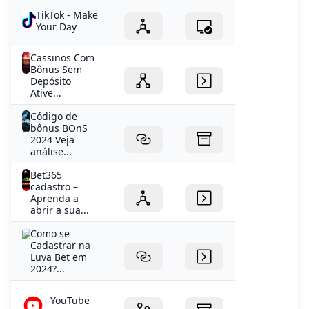
TikTok - Make
Your Day
Cassinos Com
Bônus Sem
Depósito
Ative...
Código de
bônus BOnS
2024 Veja
análise...
Bet365
cadastro –
Aprenda a
abrir a sua...
Como se
Cadastrar na
Luva Bet em
2024?...
- YouTube