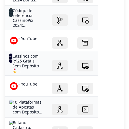
Código de
referência
CassinoPix
2024:...
- YouTube
Cassinos com
R$25 Grátis
Sem Depósito
🎖️...
- YouTube
10 Plataformas
de Apostas
com Depósito...
Betano
Cadastro: