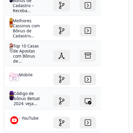
Bônus de
Cadastro –
Receba...
Melhores
Cassinos com
Bônus de
Cadastro...
Top 10 Casas
de Apostas
com Bônus
de...
Mobile
Código de
bônus Betsat
2024: veja...
- YouTube