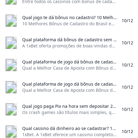
Entre todos os cassinos com bonus de cadastro, o Leon se destaca por ter uma oferta bem simples de usar. Você abre sua conta e recebe 100% do valor depositado na hora. O limite máximo é de R$2500, mas já dá para aproveitar a promoção colocando apenas R$50.Sep 13, 2024
Qual jogo te dá bônus no cadastro? 10 Melhores Bônus de Cadastro do Brasil em 2024 Betano – Ganhe 100% até R$ 1000 no primeiro depósito! Bet365 – NOVOS CLIENTES: OBTENHA ATÉ R$500 EM CRÉDITOS DE APOSTA. Blaze – Cadastre-se e ganhe R$1000 + 40 rodadas. Stake – Ganhe até R$ 500 no primeiro depósito!
10/12
10 Melhores Bônus de Cadastro do Brasil em 2024 Betano – Ganhe 100% até R$ 1000 no primeiro depósito! Bet365 – NOVOS CLIENTES: OBTENHA ATÉ R$500 EM CRÉDITOS DE APOSTA. Blaze – Cadastre-se e ganhe R$1000 + 40 rodadas. Stake – Ganhe até R$ 500 no primeiro depósito!
Qual plataforma dá bônus de cadastro sem precisar depositar? A 1xBet oferta promoções de boas-vindas de rodadas extras no cadastro isto ao realizar um depósito mínimo relativamente baixo.
10/12
A 1xBet oferta promoções de boas-vindas de rodadas extras no cadastro, isto ao realizar um depósito mínimo relativamente baixo.
Qual plataforma de jogo dá bônus de cadastro? Qual a Melhor Casa de Aposta com Bônus de Cadastro Disponível Atualmente? A Parimatch e a Betano são atualmente as melhores casas de apostas com bônus de cadastro.
10/12
Qual a Melhor Casa de Aposta com Bônus de Cadastro Disponível Atualmente? A Parimatch e a Betano são, atualmente, as melhores casas de apostas com bônus de cadastro.
Qual plataforma de jogo dá bônus de cadastro? Qual a Melhor Casa de Aposta com Bônus de Cadastro Disponível Atualmente? A Parimatch e a Betano são atualmente as melhores casas de apostas com bônus de cadastro.
10/12
Qual a Melhor Casa de Aposta com Bônus de Cadastro Disponível Atualmente? A Parimatch e a Betano são, atualmente, as melhores casas de apostas com bônus de cadastro.
Qual jogo paga Pix na hora sem depositar 2024? Os crash games são títulos mais simples que não têm linhas de pagamento. Inclusive são os melhores jogos para ganhar dinheiro via pix sem depósito 2024 porque recebem rodadas grátis com frequência na F12 Bet e KTO.
10/12
Os crash games são títulos mais simples, que não têm linhas de pagamento. Inclusive, são os melhores jogos para ganhar dinheiro via pix sem depósito 2024 porque recebem rodadas grátis com frequência na F12 Bet e KTO.
Qual cassino dá dinheiro ao se cadastrar? 1xBet. A 1xBet oferece um cassino completo para os jogadores que abrem conta em sua plataforma. E a empresa disponibiliza muitas promoções especiais para os fãs de cassino. Sejam elas em formatos de torneios rodadas grátis e muito mais.3 days ago
10/12
1xBet. A 1xBet oferece um cassino completo para os jogadores que abrem conta em sua plataforma. E a empresa disponibiliza muitas promoções especiais para os fãs de cassino. Sejam elas em formatos de torneios, rodadas grátis e muito mais.3 days ago