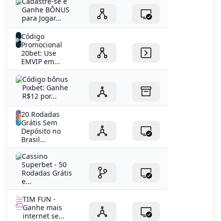
Cadastre-se e
Ganhe BÔNUS
para Jogar...
Código
Promocional
20bet: Use
EMVIP em...
Código bônus
Pixbet: Ganhe
R$12 por...
20 Rodadas
Grátis Sem
Depósito no
Brasil...
Cassino
Superbet - 50
Rodadas Grátis
e...
TIM FUN -
Ganhe mais
internet se...