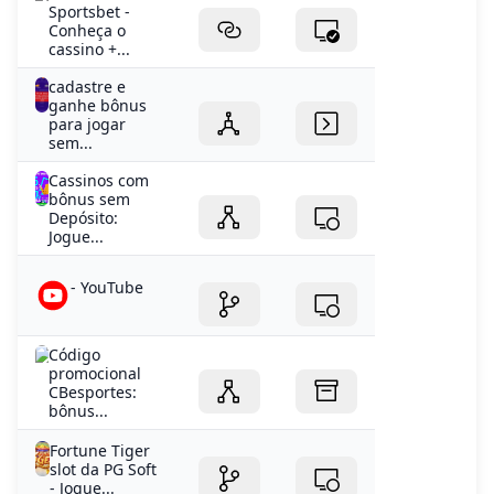
Sportsbet -
Conheça o
cassino +...
cadastre e
ganhe bônus
para jogar
sem...
Cassinos com
bônus sem
Depósito:
Jogue...
- YouTube
Código
promocional
CBesportes:
bônus...
Fortune Tiger
slot da PG Soft
- Jogue...