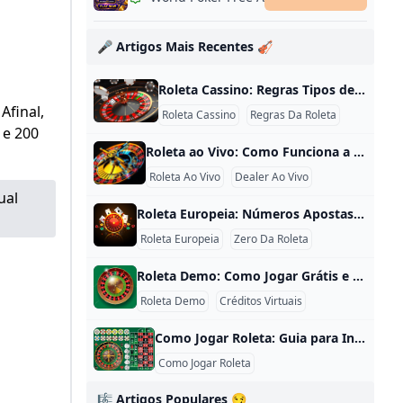
🎤 Artigos Mais Recentes 🎻
Roleta Cassino: Regras Tipos de Apostas e Funcionamento da Mesa Roleta Cassino: Regras, Tipos de Apostas e Funcionamento da Mesa A roleta cassino é um jogo de mesa baseado em uma roda numerada, uma bola e um painel de apostas. Antes de cada rodada, os participantes escolhem números, cores ou grupos de números. Depois que o período de apostas termina, a bola é lançada e o resultado corresponde à casa em que ela para. Apesar da aparência simples, a roleta possui diferentes categorias de apostas, versões de roda e regras específicas.
Afinal,
Roleta Cassino
Regras Da Roleta
Tipos De 
 e 200
Roleta ao Vivo: Como Funciona a Mesa com Dealer e Transmissão Roleta ao Vivo: Como Funciona a Mesa com Dealer e Transmissão A roleta ao vivo combina uma mesa física transmitida por vídeo com uma interface digital para posicionar fichas. Um dealer conduz as rodadas, anuncia o encerramento das apostas e confirma o número em que a bola parou. A transmissão aproxima a experiência de uma mesa presencial, mas as regras matemáticas continuam associadas à versão da roda utilizada. Como funciona uma rodada ao vivo?
Roleta Ao Vivo
Dealer Ao Vivo
Mesa De Roleta
ual
Roleta Europeia: Números Apostas Zero e Diferenças da Roda Roleta Europeia: Números, Apostas, Zero e Diferenças da Roda A roleta europeia utiliza uma roda com 37 casas: os números de 1 a 36 e um único zero. Essa estrutura é uma das principais diferenças em relação à versão americana, que acrescenta o duplo zero. Compreender a distribuição dos números e o funcionamento do zero é essencial para interpretar probabilidades e pagamentos. Como é formada a roda europeia? A roda possui:
Roleta Europeia
Zero Da Roleta
Apostas De Rol
Roleta Demo: Como Jogar Grátis e Aprender as Apostas Roleta Demo: Como Jogar Grátis e Aprender as Apostas A roleta demo permite testar uma mesa com créditos virtuais. Ela é indicada para aprender a posição dos números, conhecer os tipos de apostas e entender o fluxo de uma rodada antes de utilizar qualquer saldo financeiro. Os créditos exibidos no modo gratuito não possuem valor de retirada e não podem ser convertidos em dinheiro. O que pode ser aprendido na roleta demo?
Roleta Demo
Créditos Virtuais
Simulador De Rol
Como Jogar Roleta: Guia para Iniciantes com Regras e Apostas Como Jogar Roleta: Guia para Iniciantes com Regras e Apostas Aprender como jogar roleta começa pela identificação da versão da roda e pela leitura do painel. O objetivo é escolher uma posição antes do encerramento das apostas e verificar se o número vencedor está incluído na cobertura. Nenhum sistema garante resultados. As regras ajudam a interpretar a mesa, mas não permitem prever onde a bola parará. Passo 1: identifique a versão da roda Observe quantas casas verdes existem:
Como Jogar Roleta
Guia Para Iniciantes
Regr
🎼 Artigos Populares 😏