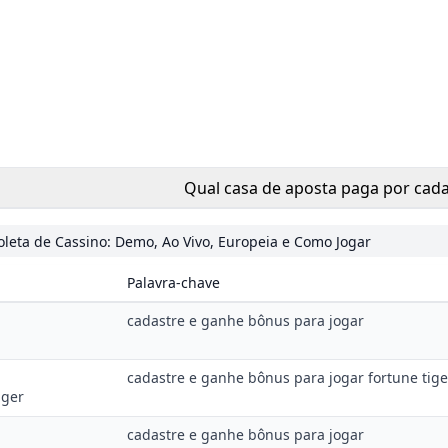
Qual casa de aposta paga por cada
oleta de Cassino: Demo, Ao Vivo, Europeia e Como Jogar
Palavra-chave
cadastre e ganhe bônus para jogar
cadastre e ganhe bônus para jogar fortune tige
iger
cadastre e ganhe bônus para jogar