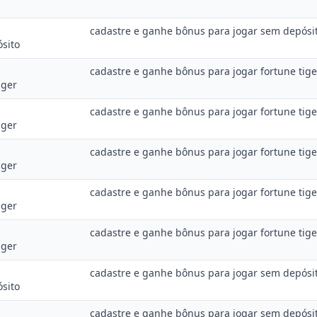
cadastre e ganhe bônus para jogar sem depósi
sito
cadastre e ganhe bônus para jogar fortune tige
iger
cadastre e ganhe bônus para jogar fortune tige
iger
cadastre e ganhe bônus para jogar fortune tige
iger
cadastre e ganhe bônus para jogar fortune tige
iger
cadastre e ganhe bônus para jogar fortune tige
iger
cadastre e ganhe bônus para jogar sem depósi
sito
cadastre e ganhe bônus para jogar sem depósi