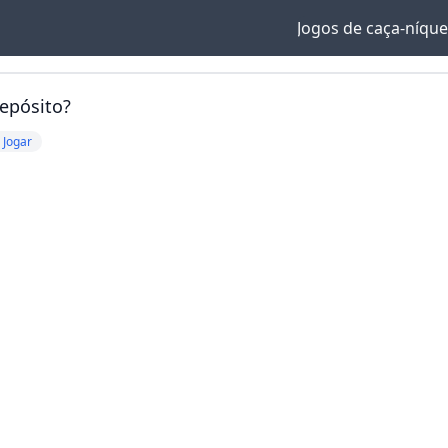
Jogos de caça-níque
Rol
epósito?
Cassi
 Jogar
Ao Vivo
e Com
PLA
COMO
RO