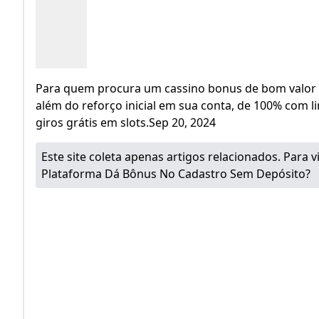
Para quem procura um cassino bonus de bom valor e
além do reforço inicial em sua conta, de 100% com
giros grátis em slots.Sep 20, 2024
Este site coleta apenas artigos relacionados. Para vis
Plataforma Dá Bônus No Cadastro Sem Depósito?