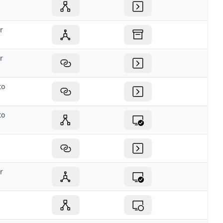
r
r
to
to
r