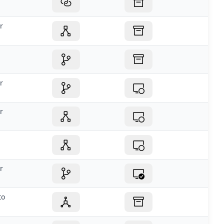
r
r
r
r
to