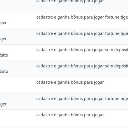
cadastre e ganhe bônus para jogar
cadastre e ganhe bônus para jogar fortune tige
iger
cadastre e ganhe bônus para jogar fortune tige
iger
cadastre e ganhe bônus para jogar sem depósi
sito
cadastre e ganhe bônus para jogar sem depósi
sito
cadastre e ganhe bônus para jogar
cadastre e ganhe bônus para jogar fortune tige
iger
cadastre e ganhe bônus para jogar