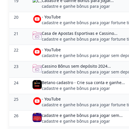
Cadastre e Ganhe Bônus para Jogar...
19
cadastre e ganhe bônus para jogar
- YouTube
20
cadastre e ganhe bônus para jogar fortune t
Casa de Apostas Esportivas e Cassino...
21
cadastre e ganhe bônus para jogar fortune t
- YouTube
22
cadastre e ganhe bônus para jogar sem depó
Cassino Bônus sem depósito 2024...
23
cadastre e ganhe bônus para jogar sem depó
Betano cadastro - Crie sua conta e ganhe...
24
cadastre e ganhe bônus para jogar
- YouTube
25
cadastre e ganhe bônus para jogar fortune t
cadastre e ganhe bônus para jogar sem...
26
cadastre e ganhe bônus para jogar