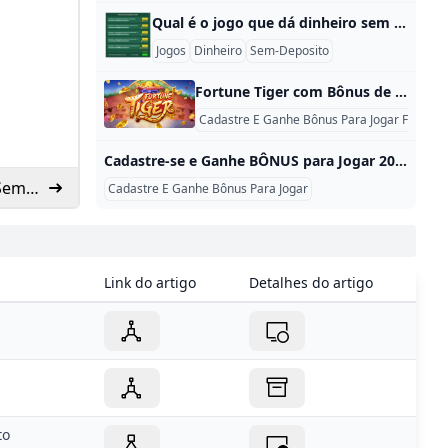
Qual é o jogo que dá dinheiro sem depositar nada? veja opções reais Có trò chơi nào cho tiền mà không cần gửi tiền không? Nhiều người chơi hiện nay đang tìm kiếm trò chơi kiếm tiền mà không cần gửi tiền — và câu trả lời là có, nhưng cần hiểu rõ cách thức hoạt động để không bị lừa đảo. Trò chơi nào thực sự trả tiền không cần gửi? Một trong những ứng dụng đáng tin cậy nhất là GAMEE Prizes: Ganhar Dinheiro.
Jogos
Dinheiro
Sem-Deposito
Fortune Tiger com Bônus de Cadastro — 3 Melhores Sites Quer jogar Fortune Tiger com bônus de cadastro, mas não sabe onde? Separamos os 3 melhores sites com bônus e com o jogo do tigre. Confira! Pedro LopesLinkedInData de Publicação: 03.10.2023Verificado por:Rafael VersianiShare via WhatsappShare via FacebookShare via Twitter Criado em 2022 pela desenvolvedora PG Soft, o jogo Fortune Tiger
Cadastre E Ganhe Bônus Para Jogar Fortune 
Cadastre-se e Ganhe BÔNUS para Jogar 2024: TOP 10 Sites Cadastre-se e Ganhe Bônus para Jogar nos Melhores Sites Com Melhores Bônus de R$5, R$10 e 20 reais, Registre-se Agora Joao Bet dezembro 1, 2023 abril 22, 2024 Abaixo você que quer ganhar bônus para cadastrar nas plataformas, pode conferir qual o valor e descrição do bônus. Confira também a lista de casas e qual o código de bônus obrigatório para se registrar. Plataforma Valor de Bônus Código de Bônus Cadastre-se Estrela Bet 10 rodadas grátis no jogo RODADAS VIP Linkde Cadastro Betano 100 giros grátis no Cassino CASSINO2024 Link de Cadastro Vai de Bet R$20 grátis para cadastrar Somente Novos registros Link de Cadastro 1 Win 100$ para instalar o APP Somente Novos registros Link de Cadastro Bet365 50 giros grátis Cadastros novos tem direito a 50 rodadas gratuitas ao depositar R$50 Link de Cadastro Betmotion Bônus de 5% e 100% TRIPLO2 ( Válido no 2º depósito) Link de Cadastro Conteúdo
 Sem
Cadastre E Ganhe Bônus Para Jogar
Link do artigo
Detalhes do artigo
to