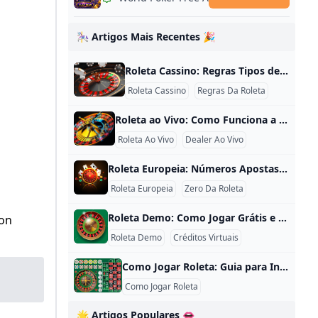
🎠 Artigos Mais Recentes 🎉
Roleta Cassino: Regras Tipos de Apostas e Funcionamento da Mesa Roleta Cassino: Regras, Tipos de Apostas e Funcionamento da Mesa A roleta cassino é um jogo de mesa baseado em uma roda numerada, uma bola e um painel de apostas. Antes de cada rodada, os participantes escolhem números, cores ou grupos de números. Depois que o período de apostas termina, a bola é lançada e o resultado corresponde à casa em que ela para. Apesar da aparência simples, a roleta possui diferentes categorias de apostas, versões de roda e regras específicas.
Roleta Cassino
Regras Da Roleta
Tipos De 
Roleta ao Vivo: Como Funciona a Mesa com Dealer e Transmissão Roleta ao Vivo: Como Funciona a Mesa com Dealer e Transmissão A roleta ao vivo combina uma mesa física transmitida por vídeo com uma interface digital para posicionar fichas. Um dealer conduz as rodadas, anuncia o encerramento das apostas e confirma o número em que a bola parou. A transmissão aproxima a experiência de uma mesa presencial, mas as regras matemáticas continuam associadas à versão da roda utilizada. Como funciona uma rodada ao vivo?
Roleta Ao Vivo
Dealer Ao Vivo
Mesa De Roleta
Roleta Europeia: Números Apostas Zero e Diferenças da Roda Roleta Europeia: Números, Apostas, Zero e Diferenças da Roda A roleta europeia utiliza uma roda com 37 casas: os números de 1 a 36 e um único zero. Essa estrutura é uma das principais diferenças em relação à versão americana, que acrescenta o duplo zero. Compreender a distribuição dos números e o funcionamento do zero é essencial para interpretar probabilidades e pagamentos. Como é formada a roda europeia? A roda possui:
Roleta Europeia
Zero Da Roleta
Apostas De Rol
Roleta Demo: Como Jogar Grátis e Aprender as Apostas Roleta Demo: Como Jogar Grátis e Aprender as Apostas A roleta demo permite testar uma mesa com créditos virtuais. Ela é indicada para aprender a posição dos números, conhecer os tipos de apostas e entender o fluxo de uma rodada antes de utilizar qualquer saldo financeiro. Os créditos exibidos no modo gratuito não possuem valor de retirada e não podem ser convertidos em dinheiro. O que pode ser aprendido na roleta demo?
 on
Roleta Demo
Créditos Virtuais
Simulador De Rol
Como Jogar Roleta: Guia para Iniciantes com Regras e Apostas Como Jogar Roleta: Guia para Iniciantes com Regras e Apostas Aprender como jogar roleta começa pela identificação da versão da roda e pela leitura do painel. O objetivo é escolher uma posição antes do encerramento das apostas e verificar se o número vencedor está incluído na cobertura. Nenhum sistema garante resultados. As regras ajudam a interpretar a mesa, mas não permitem prever onde a bola parará. Passo 1: identifique a versão da roda Observe quantas casas verdes existem:
Como Jogar Roleta
Guia Para Iniciantes
Regr
🌟 Artigos Populares 👄