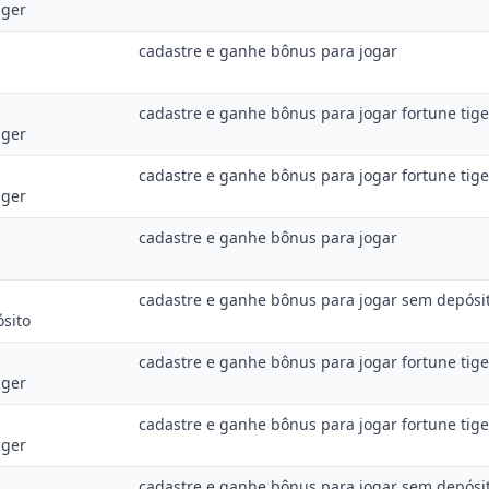
iger
cadastre e ganhe bônus para jogar
cadastre e ganhe bônus para jogar fortune tige
iger
cadastre e ganhe bônus para jogar fortune tige
iger
cadastre e ganhe bônus para jogar
cadastre e ganhe bônus para jogar sem depósi
sito
cadastre e ganhe bônus para jogar fortune tige
iger
cadastre e ganhe bônus para jogar fortune tige
iger
cadastre e ganhe bônus para jogar sem depósi