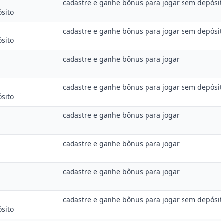
cadastre e ganhe bônus para jogar sem depósi
sito
cadastre e ganhe bônus para jogar sem depósi
sito
cadastre e ganhe bônus para jogar
cadastre e ganhe bônus para jogar sem depósi
sito
cadastre e ganhe bônus para jogar
cadastre e ganhe bônus para jogar
cadastre e ganhe bônus para jogar
cadastre e ganhe bônus para jogar sem depósi
sito