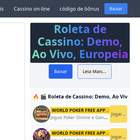
is
Cassino on-line
código de bônus
Baixar
de
Roleta de Cassino: Demo,
Ao Vivo, Europeia e Como
Demo,
Jogar
ropeia
ogar
Baixar
Leia Mais...
OW
A
🔥 🎬 Roleta de Cassino: Demo, Ao Vivo, E
IA
WORLD POKER FREE APP777
Bônus de b
Jogar agora
Jogue Poker Online e Ganhe Dinheiro Real.
WORLD POKER FREE APP777
Bônus de b
Jogar agora
Jogue Poker Online e Ganhe Dinheiro Real.