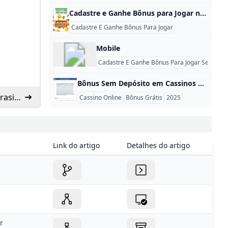
Cadastre e Ganhe Bônus para Jogar no Cassino Vale a Pena? Quer saber se o cadastre e ganhe bônus para jogar no cassino vale a pena? Então, confira este artigo com os prós e contras de sites com o bônus. Neste texto, você verá como o setor de cassinos online alia o útil ao agradável com o cadastre e ganhe bônus para jogar, oferecendo possibilidades de ganhar bônus semelhantes a “dinheiro real” e aumentando ainda mais a diversão já inerente destes jogos, mas será que realmente vale a pena?
Cadastre E Ganhe Bônus Para Jogar
Mobile
Cadastre E Ganhe Bônus Para Jogar Sem Dep
Bônus Sem Depósito em Cassinos Online 2025 Os bônus de cadastro grátis sem depósito em cassinos online em 2025 são ofertas em que o jogador cria a conta e recebe um benefício sem precisar fazer um primeiro pagamento. Na prática, isso pode aparecer como rodadas grátis, crédito promocional ou fichas de teste, e o objetivo é permitir que o usuário conheça a plataforma antes de investir dinheiro. Em muitos sites, porém, esse tipo de bônus ficou mais restrito e agora costuma aparecer mais para contas já registradas, com regras específicas, como verificação de identidade ou ativação por tempo limitado.
asil
Cassino Online
Bônus Grátis
2025
Link do artigo
Detalhes do artigo
r