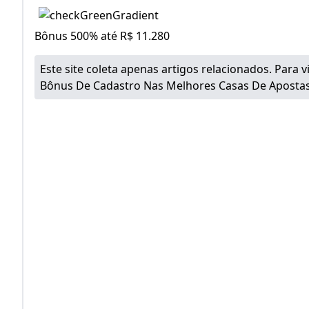
Bônus 500% até R$ 11.280
Este site coleta apenas artigos relacionados. Para vis
Bônus De Cadastro Nas Melhores Casas De Aposta