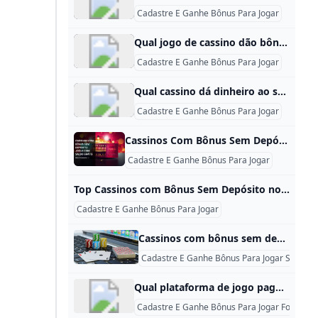
Cadastre E Ganhe Bônus Para Jogar
Qual jogo de cassino dão bônus no cadastro? Entre todos os cassinos com bonus de cadastro, o Leon se destaca por ter uma oferta bem simples de usar. Você abre sua conta e recebe 100% do valor depositado na hora. O limite máximo é de R$2500, mas já dá para aproveitar a promoção colocando apenas R$50.Sep 13, 2024
Cadastre E Ganhe Bônus Para Jogar
Qual cassino dá dinheiro ao se cadastrar? 1xBet. A 1xBet oferece um cassino completo para os jogadores que abrem conta em sua plataforma. E a empresa disponibiliza muitas promoções especiais para os fãs de cassino. Sejam elas em formatos de torneios, rodadas grátis e muito mais.3 days ago
Cadastre E Ganhe Bônus Para Jogar
Cassinos Com Bônus Sem Depósito Ative as Melhores Ofertas Confira os melhores cassinos com bônus sem depósito. Veja uma lista de cassinos com bônus grátis no cadastro e dicas para ativar as ofertas! Confira nossa lista de cassinos com bônus grátis e escolha a oferta que deseja! Procurando pelos melhores cassinos com bônus sem depósito? Nossas equipes de especialistas montaram um ranking com sites confiáveis e seguros que trazem essa oferta atrativa. Os bônus sem depósito são promoções gratuitas ativadas na sua conta sem que você tenha que fazer um depósito.
Cadastre E Ganhe Bônus Para Jogar
Top Cassinos com Bônus Sem Depósito no Brasil Lista 2024 10 Melhores cassinos online do Brasil com bônus sem depósito ⭐ Lista com códigos promocionais e dicas para aproveitar os bônus. Why are we free?#1 bônus mais votado 20 giros grátis com código GT20BR Avaliação especializada3.1Obter bônusLer opiniõesObter bônusValido paraNovos jogadoresRequisitos de apostas40xCódigo bônusGT20BRValidade30 diasSaque máximoN/AJogos válidosSlots2 20 Giros Grátis no Gates of Olympus - 2x 100% ate €/$200 + 50 free spins Avaliação especializada4.5Obter bônusObter bônusValido paraNovos jogadoresRequisitos de apostas35xCódigo bônusN/AValidade7 diasSaque máximoN/AJogos válidosGates of Olympus3
Cadastre E Ganhe Bônus Para Jogar
Cassinos com bônus sem depósito: confira um guia completo Se você busca por cassinos com bônus sem depósito, este guia pode ajudar. Descubra onde encontrar as promoções de uma operadora confiável. Os bônus sem depósito em cassinos online são promoções em que não há a necessidade de realizar uma recarga para reivindicar os recursos. Normalmente, as promoções das grandes operadoras, principalmente de boas-vindas, solicitam uma primeira recarga após o cadastro. Notícias relacionadasPalpite Flamengo x Fluminense - Campeonato Brasileiro - 17/10/2024Palpite Corinthians x Athletico-PR - Campeonato Brasileiro - 17/10/2024Palpite Celta de Vigo x Real Madrid - Campeonato Espanhol - 19/10/2024 Sendo assim, alguns clientes podem procurar por plataformas que ofereçam cassinos com bônus sem depósito.
Cadastre E Ganhe Bônus Para Jogar Sem De
Qual plataforma de jogo pagando por cadastro? Qual a Plataforma que mais Paga no Fortune Tiger? Não existe uma plataforma que pague mais ou menos no Fortune Tiger, em tese, todos os cassinos obedecem ao algoritmo criado pelos desenvolvedores do jogo, com o RTP de 96,81%.6 วันที่ผ่านมา
Cadastre E Ganhe Bônus Para Jogar Fortune T