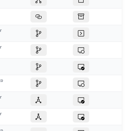
r
r
to
r
r
to