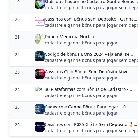
Slots que Pagam no Cadastro:Ganhe Bônus...
19
cadastre e ganhe bônus para jogar sem depó
Cassinos com Bônus sem Depósito - Ganhe...
20
cadastre e ganhe bônus para jogar sem depó
Dimen Medicina Nuclear
21
cadastre e ganhe bônus para jogar
Código de bônus BOnS 2024 Veja análise...
22
cadastre e ganhe bônus para jogar sem depó
Cassinos Com Bônus Sem Depósito Ative...
23
cadastre e ganhe bônus para jogar
36 Plataformas com Bônus de Cadastro -...
24
cadastre e ganhe bônus para jogar
Cadastre e Ganhe Bônus Para Jogar: 10...
25
cadastre e ganhe bônus para jogar
Cassinos com R$25 Grátis Sem Depósito 🎖️...
26
cadastre e ganhe bônus para jogar sem depó