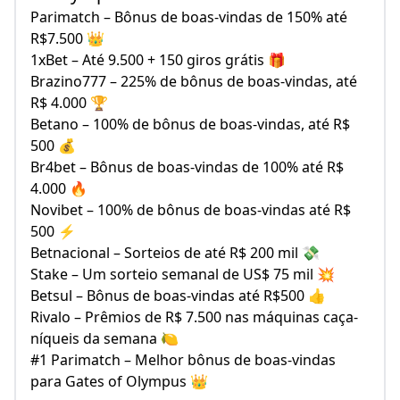
Parimatch – Bônus de boas-vindas de 150% até
R$7.500 👑
1xBet – Até 9.500 + 150 giros grátis 🎁
Brazino777 – 225% de bônus de boas-vindas, até
R$ 4.000 🏆
Betano – 100% de bônus de boas-vindas, até R$
500 💰
Br4bet – Bônus de boas-vindas de 100% até R$
4.000 🔥
Novibet – 100% de bônus de boas-vindas até R$
500 ⚡
Betnacional – Sorteios de até R$ 200 mil 💸
Stake – Um sorteio semanal de US$ 75 mil 💥
Betsul – Bônus de boas-vindas até R$500 👍
Rivalo – Prêmios de R$ 7.500 nas máquinas caça-
níqueis da semana 🍋
#1 Parimatch – Melhor bônus de boas-vindas
para Gates of Olympus 👑