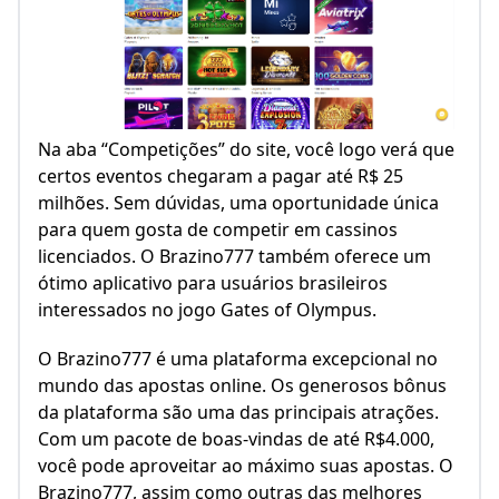
Na aba “Competições” do site, você logo verá que
certos eventos chegaram a pagar até R$ 25
milhões. Sem dúvidas, uma oportunidade única
para quem gosta de competir em cassinos
licenciados. O Brazino777 também oferece um
ótimo aplicativo para usuários brasileiros
interessados no jogo Gates of Olympus.
O Brazino777 é uma plataforma excepcional no
mundo das apostas online. Os generosos bônus
da plataforma são uma das principais atrações.
Com um pacote de boas-vindas de até R$4.000,
você pode aproveitar ao máximo suas apostas. O
Brazino777, assim como outras das melhores