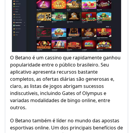
O Betano é um cassino que rapidamente ganhou
popularidade entre o público brasileiro. Seu
aplicativo apresenta recursos bastante
completos, as ofertas diárias são generosas e,
claro, as listas de jogos abrigam sucessos
indiscutíveis, incluindo Gates of Olympus e
variadas modalidades de bingo online, entre
outros.
O Betano também é líder no mundo das apostas
esportivas online. Um dos principais benefícios de