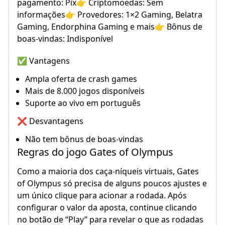
pagamento: Pix👉 Criptomoedas: Sem
informações👉 Provedores: 1×2 Gaming, Belatra
Gaming, Endorphina Gaming e mais👉 Bônus de
boas-vindas: Indisponível
✅ Vantagens
Ampla oferta de crash games
Mais de 8.000 jogos disponíveis
Suporte ao vivo em português
❌ Desvantagens
Não tem bônus de boas-vindas
Regras do jogo Gates of Olympus
Como a maioria dos caça-níqueis virtuais, Gates
of Olympus só precisa de alguns poucos ajustes e
um único clique para acionar a rodada. Após
configurar o valor da aposta, continue clicando
no botão de “Play” para revelar o que as rodadas