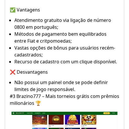
✅ Vantagens
Atendimento gratuito via ligação de número
0800 em português;
Métodos de pagamento bem equilibrados
entre Fiat e critpomoedas;
Vastas opções de bônus para usuários recém-
cadastrados;
Recurso de cadastro com um clique disponível.
❌ Desvantagens
Não possui um painel onde se pode definir
limites de jogo responsável.
#3 Brazino777 – Mais torneios grátis com prêmios
milionários 🏆