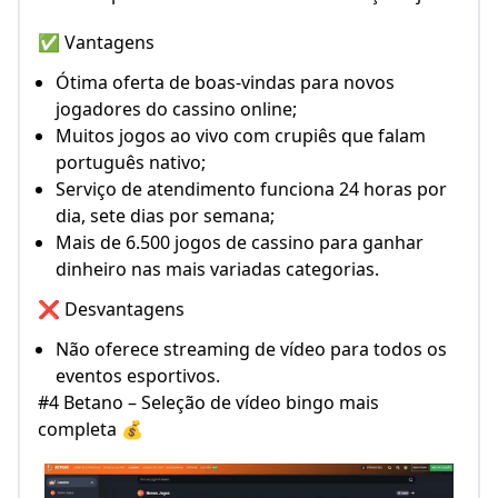
✅ Vantagens
Ótima oferta de boas-vindas para novos
jogadores do cassino online;
Muitos jogos ao vivo com crupiês que falam
português nativo;
Serviço de atendimento funciona 24 horas por
dia, sete dias por semana;
Mais de 6.500 jogos de cassino para ganhar
dinheiro nas mais variadas categorias.
❌ Desvantagens
Não oferece streaming de vídeo para todos os
eventos esportivos.
#4 Betano – Seleção de vídeo bingo mais
completa 💰