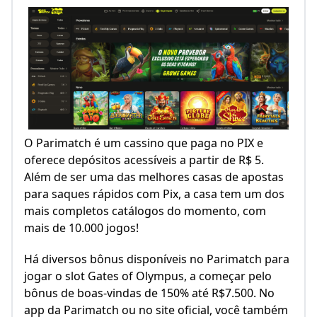
O Parimatch é um cassino que paga no PIX e
oferece depósitos acessíveis a partir de R$ 5.
Além de ser uma das melhores casas de apostas
para saques rápidos com Pix, a casa tem um dos
mais completos catálogos do momento, com
mais de 10.000 jogos!
Há diversos bônus disponíveis no Parimatch para
jogar o slot Gates of Olympus, a começar pelo
bônus de boas-vindas de 150% até R$7.500. No
app da Parimatch ou no site oficial, você também