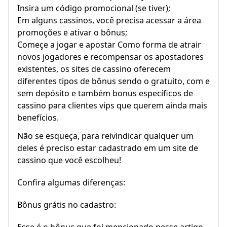
Insira um código promocional (se tiver);
Em alguns cassinos, você precisa acessar a área
promoções e ativar o bônus;
Começe a jogar e apostar Como forma de atrair
novos jogadores e recompensar os apostadores
existentes, os sites de cassino oferecem
diferentes tipos de bônus sendo o gratuito, com e
sem depósito e também bonus específicos de
cassino para clientes vips que querem ainda mais
benefícios.
Não se esqueça, para reivindicar qualquer um
deles é preciso estar cadastrado em um site de
cassino que você escolheu!
Confira algumas diferenças:
Bônus grátis no cadastro: