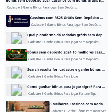
Bônus sem Depósito 2024 Cassinos com Bônus Grátis no Cadastro Listamos os melhores cassinos online com bônus sem depósito em 2024. Encontre um cassino com bônus sem depósito e comece a ganhar hoje mesmo! Nesta página, você descobrirá como funcionam e quais são as vantagens de jogar com um bônus sem depósito. Confira nossa lista dos melhores cassinos online que oferecem bônus grátis no cadastro, e saiba como tirar proveito dessas ofertas especiais! Somente novos usuários - Aplica-se T&C O cassino online creditará em sua conta uma certa quantia que poderá ser utilizada nos jogos especificados nos termos e condições da promoção.
Cadastre E Ganhe Bônus Para Jogar Sem Depósito
Cassinos com R$25 Grátis Sem Depósito 🎖️ outubro 2024 Esta é a maior coleção de R$25 Grátis Sem Depósito no Brasil! ⭐ Zamsino coleciona bônus exclusivos & ofertas de cassinos! O valor do bônus oferecido varia de cassino para cassino e, quando se trata de rodadas grátis, o alcance também é muito diversificado. Alguns cassinos dão 10 rodadas grátis, mas também os vemos dando várias centenas de rodadas grátis em outros slots. Além disso, o Brasil oferece uma vasta seleção de sites excelentes que oferecem bônus sem depósito.
Cadastre E Ganhe Bônus Para Jogar Sem Depósito
Qual plataforma dá rodadas grátis sem depósito? 🥉 Izzi Casino Apenas se registrando no cassino você receberá 50 free spins – ou rodadas grátis – para experimentar o jogo Izzi Art sem precisar fazer um primeiro depósito no cassino. Se decidir fazer um depósito mínimo de R$ 50 você pode optar por ativar um bônus de 100% até R$ 1,500.
Cadastre E Ganhe Bônus Para Jogar Sem Depósito
Bônus sem depósito 2024 10 melhores cassinos do Brasil Encontre os melhores cassinos com bônus sem cadastro para desfrutar de slots, jogos de mesa, crash games e muito mais sem gastar nada. KTO - Dinheiro de volta em todas as rodadas jogadas Bet365 - Ganhe rodadas grátis para jogar no cassino Pinnacle - Receba 20 giros grátis no caça-níquel Book of Dead Betmotion - Garanta R$100 por cada amigo indicado Betfair - Bônus para Aviator e outros jogos Betano - Ganhe rodadas grátis ou free bets com a roda da sorte.
Cadastre E Ganhe Bônus Para Jogar Sem Depósito
Search results for: cadastre e ganhe bônus pack jogar gb777 be gtwz
Cadastre E Ganhe Bônus Para Jogar
Como ganhar bônus para jogar tigre? Para facilitar ainda mais a experiência dos usuários, o como ganhar bônus no jogo do tigre oferece diversas formas de pagamento, incluindo cartões de crédito, transferência bancária e carteiras virtuais. Além disso, o site também conta com um suporte ao cliente eficiente, disponível 24 horas por dia, 7 dias por semana.
Cadastre E Ganhe Bônus Para Jogar Fortune Tiger
8 Melhores Cassinos com Rodadas Grátis no Cadastro em 2024 - Jornal Estado de Minas Notícias Online Confira nossa seleção de cassinos com rodadas grátis no cadastro e ative a sua oferta Os cassinos com rodadas grátis no cadastro garantem vantagens especiais para os apaixonados por slots e crash games. A promoção garante a diversão e oferece condições especiais nos melhores jogos. Para facilitar as suas buscas, a nossa equipe de especialistas preparou hoje um guia completo com 8 cassinos que oferecem rodadas grátis logo após o registro.
Cadastre E Ganhe Bônus Para Jogar Sem De