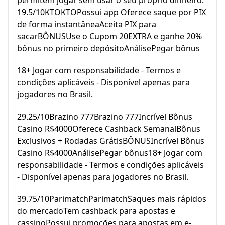
permitem jogar sem usar o seu próprio dinheiro.
19.5/10KTOKTOPossui app Oferece saque por PIX
de forma instantâneaAceita PIX para
sacarBÔNUSUse o Cupom 20EXTRA e ganhe 20%
bônus no primeiro depósitoAnálisePegar bônus
18+ Jogar com responsabilidade - Termos e
condições aplicáveis - Disponível apenas para
jogadores no Brasil.
29.25/10Brazino 777Brazino 777Incrível Bônus
Casino R$4000Oferece Cashback SemanalBônus
Exclusivos + Rodadas GrátisBÔNUSIncrível Bônus
Casino R$4000AnálisePegar bônus18+ Jogar com
responsabilidade - Termos e condições aplicáveis
- Disponível apenas para jogadores no Brasil.
39.75/10ParimatchParimatchSaques mais rápidos
do mercadoTem cashback para apostas e
cassinoPossui promoções para apostas em e-