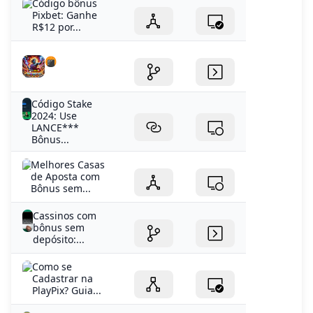
Código bônus
Pixbet: Ganhe
R$12 por...
🍘
Código Stake
2024: Use
LANCE***
Bônus...
Melhores Casas
de Aposta com
Bônus sem...
Cassinos com
bônus sem
depósito:...
Como se
Cadastrar na
PlayPix? Guia...