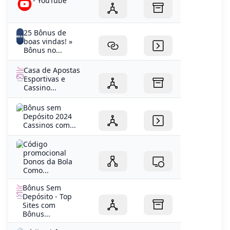
- YouTube
25 Bônus de
boas vindas! »
Bônus no...
Casa de Apostas
Esportivas e
Cassino...
Bônus sem
Depósito 2024
Cassinos com...
Código
promocional
Donos da Bola
Como...
Bônus Sem
Depósito - Top
Sites com
Bônus...