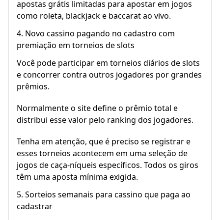
apostas grátis limitadas para apostar em jogos
como roleta, blackjack e baccarat ao vivo.
4. Novo cassino pagando no cadastro com
premiação em torneios de slots
Você pode participar em torneios diários de slots
e concorrer contra outros jogadores por grandes
prêmios.
Normalmente o site define o prêmio total e
distribui esse valor pelo ranking dos jogadores.
Tenha em atenção, que é preciso se registrar e
esses torneios acontecem em uma seleção de
jogos de caça-níqueis específicos. Todos os giros
têm uma aposta mínima exigida.
5. Sorteios semanais para cassino que paga ao
cadastrar