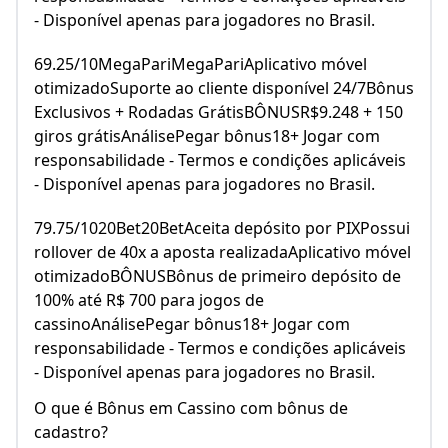
- Disponível apenas para jogadores no Brasil.
69.25/10MegaPariMegaPariAplicativo móvel
otimizadoSuporte ao cliente disponível 24/7Bônus
Exclusivos + Rodadas GrátisBÔNUSR$9.248 + 150
giros grátisAnálisePegar bônus18+ Jogar com
responsabilidade - Termos e condições aplicáveis
- Disponível apenas para jogadores no Brasil.
79.75/1020Bet20BetAceita depósito por PIXPossui
rollover de 40x a aposta realizadaAplicativo móvel
otimizadoBÔNUSBônus de primeiro depósito de
100% até R$ 700 para jogos de
cassinoAnálisePegar bônus18+ Jogar com
responsabilidade - Termos e condições aplicáveis
- Disponível apenas para jogadores no Brasil.
O que é Bônus em Cassino com bônus de
cadastro?