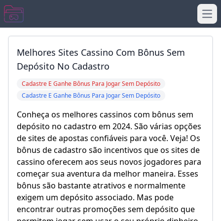
Ope
Melhores Sites Cassino Com Bônus Sem
Depósito No Cadastro
Cadastre E Ganhe Bônus Para Jogar Sem Depósito
Cadastre E Ganhe Bônus Para Jogar Sem Depósito
Conheça os melhores cassinos com bônus sem
depósito no cadastro em 2024. São várias opções
de sites de apostas confiáveis para você. Veja! Os
bônus de cadastro são incentivos que os sites de
cassino oferecem aos seus novos jogadores para
começar sua aventura da melhor maneira. Esses
bônus são bastante atrativos e normalmente
exigem um depósito associado. Mas pode
encontrar outras promoções sem depósito que