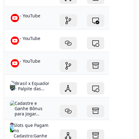
- YouTube
- YouTube
- YouTube
Brasil x Equador
- Palpite das...
Cadastre e
Ganhe Bônus
para Jogar...
Slots que Pagam
no
Cadastro:Ganhe