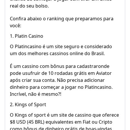
real do seu bolso.
Confira abaixo o ranking que preparamos para
você:
1. Platin Casino
O Platincasino é um site seguro e considerado
um dos melhores cassinos online do Brasil.
É um cassino com bônus para cadastraronde
pode usufruir de 10 rodadas grátis em Aviator
após criar sua conta. Não precisa adicionar
dinheiro para começar a jogar no Platincasino.
Incrível, não é mesmo?!
2. Kings of Sport
O Kings of sport é um site de cassino que oferece
$8 USD (45 BRL) equivalentes em Fiat ou Cripto
como bônus de dinheiro grátis de boas-vindas,