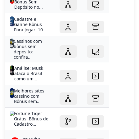
Bônus Sem
Depósito no...
Cadastre e
Ganhe Bônus
Para Jogar: 10...
Cassinos com
bônus sem
depósito:
confira...
Análise: Musk
ataca o Brasil
como um...
Melhores sites
cassino com
Bônus sem...
Fortune Tiger
Grátis: Bônus de
Cadastro...