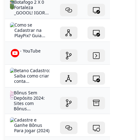
Botafogo 2 X 0
Fortaleza
_GOOOL! IGOR...
Como se
Cadastrar na
PlayPix? Guia...
- YouTube
Betano Cadastro:
Saiba como criar
conta...
Bônus Sem
Depósito 2024:
Sites com
Bônus...
Cadastre e
Ganhe Bônus
Para Jogar (2024)