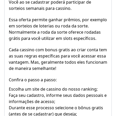
Você ao se cadastrar poderá participar de
sorteios semanais para cassino.
Essa oferta permite ganhar prêmios, por exemplo
em sorteios de loterias ou roda da sorte.
Normalmente a roda da sorte oferece rodadas
grátis para você utilizar em slots específicos.
Cada cassino com bonus gratis ao criar conta tem
as suas regras específicas para você acessar essa
vantagem. Mas, geralmente todos eles funcionam
de maneira semelhante!
Confira o passo a passo:
Escolha um site de cassino do nosso ranking;
Faça seu cadastro, informe seus dados pessoais e
informações de acesso;
Durante esse processo selecione o bônus gratis
(antes de se cadastrar) que deseja;