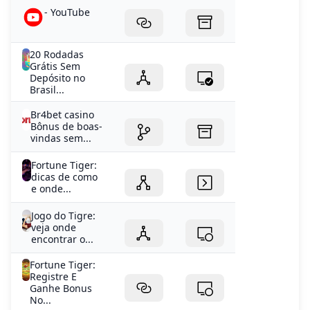
- YouTube
20 Rodadas
Grátis Sem
Depósito no
Brasil...
Br4bet casino
Bônus de boas-
vindas sem...
Fortune Tiger:
dicas de como
e onde...
Jogo do Tigre:
veja onde
encontrar o...
Fortune Tiger:
Registre E
Ganhe Bonus
No...