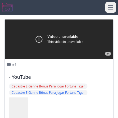
Ope
#1
- YouTube
Cadastre E Ganhe Bônus Para Jogar Fortune Tiger
Cadastre E Ganhe Bônus Para Jogar Fortune Tiger