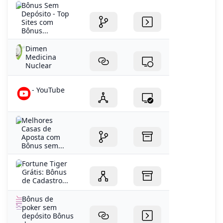
Bônus Sem
Depósito - Top
Sites com
Bônus...
Dimen
Medicina
Nuclear
- YouTube
Melhores
Casas de
Aposta com
Bônus sem...
Fortune Tiger
Grátis: Bônus
de Cadastro...
Bônus de
poker sem
depósito Bônus