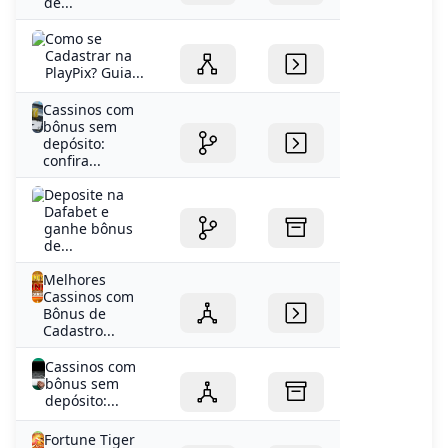
de...
Como se
Cadastrar na
PlayPix? Guia...
Cassinos com
bônus sem
depósito:
confira...
Deposite na
Dafabet e
ganhe bônus
de...
Melhores
Cassinos com
Bônus de
Cadastro...
Cassinos com
bônus sem
depósito:...
Fortune Tiger