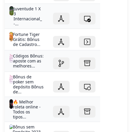
Juventude 1 X
3
Internacional_
-...
Fortune Tiger
Grátis: Bônus
de Cadastro...
Códigos Bônus:
aposte com as
melhores...
Bônus de
poker sem
depósito Bônus
de...
🔥 Melhor
roleta online -
Todos os
tipos...
Bônus sem
Depósito 2023