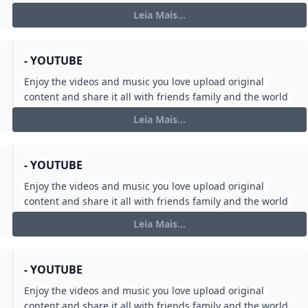
on YouTube.
Leia Mais...
- YOUTUBE
Enjoy the videos and music you love upload original
content and share it all with friends family and the world
on YouTube.
Leia Mais...
- YOUTUBE
Enjoy the videos and music you love upload original
content and share it all with friends family and the world
on YouTube.
Leia Mais...
- YOUTUBE
Enjoy the videos and music you love upload original
content and share it all with friends family and the world