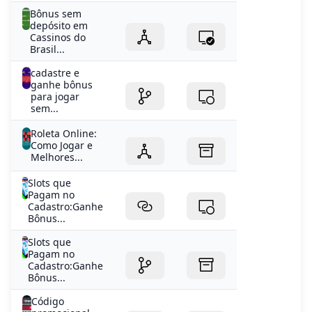
Bônus sem
depósito em
Cassinos do
Brasil...
cadastre e
ganhe bônus
para jogar
sem...
Roleta Online:
Como Jogar e
Melhores...
Slots que
Pagam no
Cadastro:Ganhe
Bônus...
Slots que
Pagam no
Cadastro:Ganhe
Bônus...
Código