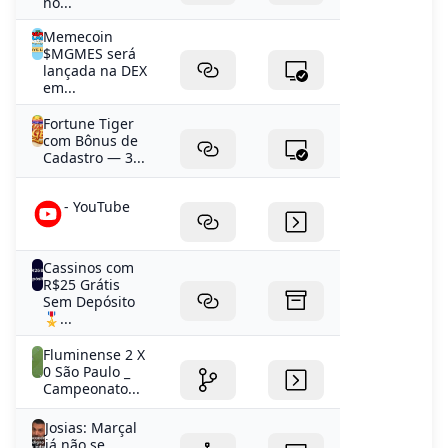
no...
Memecoin
$MGMES será
lançada na DEX
em...
Fortune Tiger
com Bônus de
Cadastro — 3...
- YouTube
Cassinos com
R$25 Grátis
Sem Depósito
🎖️...
Fluminense 2 X
0 São Paulo _
Campeonato...
Josias: Marçal
já não se