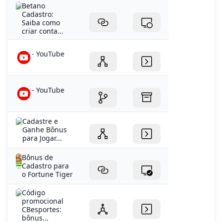
Betano
Cadastro:
Saiba como
criar conta...
- YouTube
- YouTube
Cadastre e
Ganhe Bônus
para Jogar...
Bônus de
Cadastro para
o Fortune Tiger
Código
promocional
CBesportes:
bônus...