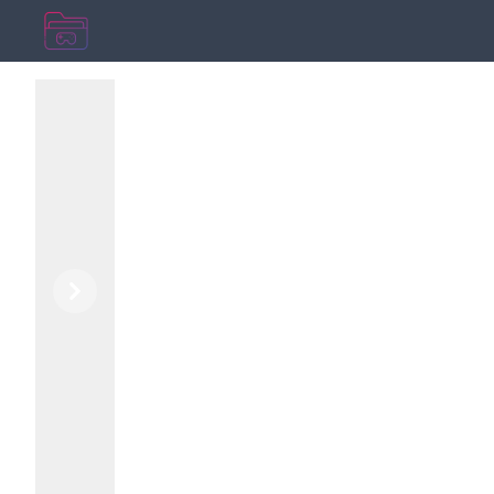
Previous
Next