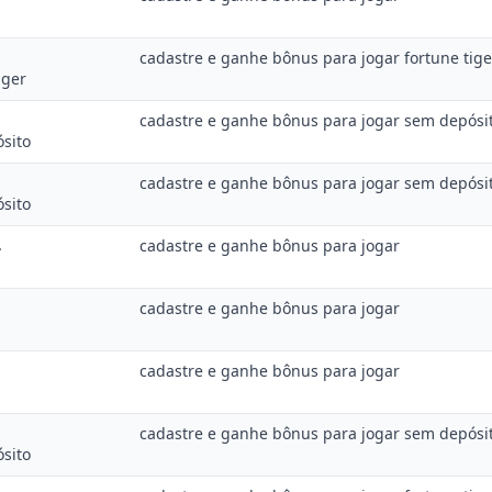
cadastre e ganhe bônus para jogar fortune tige
iger
cadastre e ganhe bônus para jogar sem depósi
sito
cadastre e ganhe bônus para jogar sem depósi
sito
.
cadastre e ganhe bônus para jogar
cadastre e ganhe bônus para jogar
cadastre e ganhe bônus para jogar
cadastre e ganhe bônus para jogar sem depósi
sito