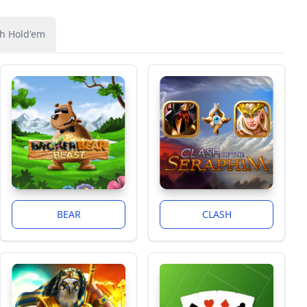
h Hold'em
BEAR
CLASH