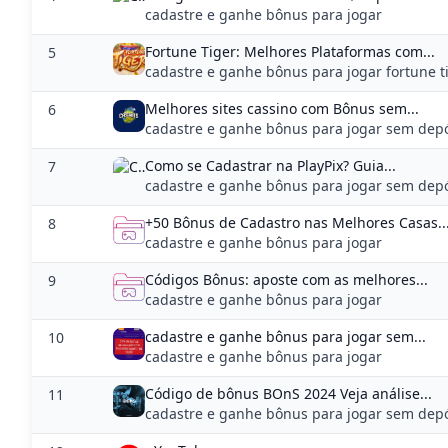
cadastre e ganhe bônus para jogar
Fortune Tiger: Melhores Plataformas com...
5
cadastre e ganhe bônus para jogar fortune t
Melhores sites cassino com Bônus sem...
6
cadastre e ganhe bônus para jogar sem depó
Como se Cadastrar na PlayPix? Guia...
7
cadastre e ganhe bônus para jogar sem depó
+50 Bônus de Cadastro nas Melhores Casas..
8
cadastre e ganhe bônus para jogar
Códigos Bônus: aposte com as melhores...
9
cadastre e ganhe bônus para jogar
cadastre e ganhe bônus para jogar sem...
10
cadastre e ganhe bônus para jogar
Código de bônus BOnS 2024 Veja análise...
11
cadastre e ganhe bônus para jogar sem depó