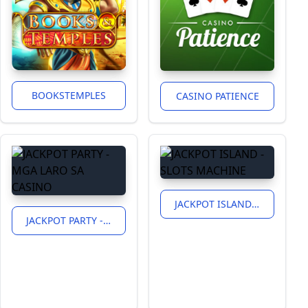
BOOKSTEMPLES
CASINO PATIENCE
JACKPOT ISLAND - SLOTS MACHINE
JACKPOT PARTY - MGA LARO SA CASINO