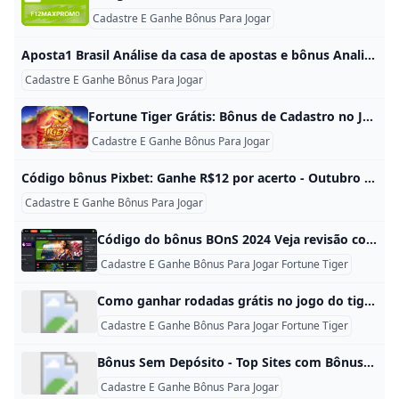
Cadastre E Ganhe Bônus Para Jogar
Aposta1 Brasil Análise da casa de apostas e bônus Analisamos a Aposta1 Brasil e mostramos as vantagens, desvantagens e se vale a pena se cadastrar nesta casa de apostas Analisamos a Aposta1 Brasil e mostramos as vantagens, desvantagens e se vale a pena se cadastrar nesta casa de apostas Por Fabio Storino Atualizada em 03/09/2024 - 12:34hs BRT Atualizada em 03/09/2024 - 12:34hs BRT O bônus da Aposta1 para novos apostadores é de até R$1.000 e é válido para apostas esportivas e jogos de cassino.
Cadastre E Ganhe Bônus Para Jogar
Fortune Tiger Grátis: Bônus de Cadastro no Jogo do Tigrinho Fortune Tiger Guia de Bônus | Desvende Segredos para Impulsionar Apostas em 2024 | Garanta Seus Bônus Hoje e Jogue com Inteligência 🐅🎰🍀 Pedro FoureauxLinkedInEspecialista em análisesLoading …Data de Publicação: 29/01/2024Verificado por:Douglas UggioniShare via WhatsappShare via FacebookShare via Twitter Os cassinos com bônus do Fortune Tiger vem atraindo mais do que nunca a atenção dos jogadores brasileiros. Desde o seu lançamento, o Jogo do Tigre se tornou um fenômeno global. Com a oferta certa, jogar com o tigrinho é mais divertido!
Cadastre E Ganhe Bônus Para Jogar
Código bônus Pixbet: Ganhe R$12 por acerto - Outubro 2024 ative hoje! Use o código promocional Pixbet para aproveitar os bônus especiais para apostas esportivas e de cassino. Ative e comece a apostar hoje! lakersbrasil 19 de junho de 2024 Antes de mais nada, usar o código bônus da Pixbet pode ser uma excelente maneira de aumentar sua banca e suas chances de ganhar nas apostas esportivas. Nesse sentido, você terá acesso a um bônus exclusivo da casa de apostas ao utilizar o código promocional da Pixbet, que pode ser usado para apostar em diversos esportes e eventos.
Cadastre E Ganhe Bônus Para Jogar
Código do bônus BOnS 2024 Veja revisão completa Ative o código do bônus BonS 2024 para ativar bônus exclusivos para apostar esportes e cassino online. Veja análise completa. Veja como usar o código do bônus BonS ao abrir sua conta para apostar A BOnS decidiu se retirar do mercado de apostas nacional- Copiar Link Escrito por Lance!• Publicada em 01/10/2024 - 10:38 • Rio de Janeiro • Atualizada em 11/10/2024 - 16:26 Com a decisão da BOnS de encerrar suas operações no Brasil a partir de 1º de outubro de 2024, os jogadores não terão mais acesso a bônus e serviços.
Cadastre E Ganhe Bônus Para Jogar Fortune Tiger
Como ganhar rodadas grátis no jogo do tigre? Algumas das melhores casas de apostas e casinos online têm ofertas válidas para este jogo. Na maioria dos casos, você pode obter um bônus de boas-vindas para obter crédito extra e rodadas grátis. Alguns exemplos disso incluem a 1xBet, a Betsson e a BC.Aug 5, 2024
Cadastre E Ganhe Bônus Para Jogar Fortune Tiger
Bônus Sem Depósito - Top Sites com Bônus Grátis em 2024 Saiba quais casas de apostas oferecem bônus grátis sem depósito no Brasil em 2024. Descubra onde aproveitar este bônus especial.
Cadastre E Ganhe Bônus Para Jogar