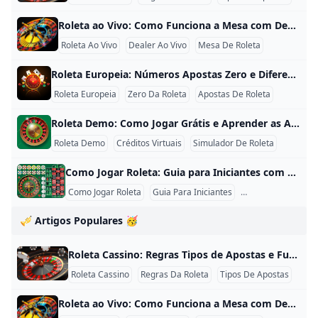
Roleta ao Vivo: Como Funciona a Mesa com Dealer e Transmissão Roleta ao Vivo: Como Funciona a Mesa com Dealer e Transmissão A roleta ao vivo combina uma mesa física transmitida por vídeo com uma interface digital para posicionar fichas. Um dealer conduz as rodadas, anuncia o encerramento das apostas e confirma o número em que a bola parou. A transmissão aproxima a experiência de uma mesa presencial, mas as regras matemáticas continuam associadas à versão da roda utilizada. Como funciona uma rodada ao vivo?
Roleta Ao Vivo
Dealer Ao Vivo
Mesa De Roleta
Roleta Europeia: Números Apostas Zero e Diferenças da Roda Roleta Europeia: Números, Apostas, Zero e Diferenças da Roda A roleta europeia utiliza uma roda com 37 casas: os números de 1 a 36 e um único zero. Essa estrutura é uma das principais diferenças em relação à versão americana, que acrescenta o duplo zero. Compreender a distribuição dos números e o funcionamento do zero é essencial para interpretar probabilidades e pagamentos. Como é formada a roda europeia? A roda possui:
Roleta Europeia
Zero Da Roleta
Apostas De Roleta
Roleta Demo: Como Jogar Grátis e Aprender as Apostas Roleta Demo: Como Jogar Grátis e Aprender as Apostas A roleta demo permite testar uma mesa com créditos virtuais. Ela é indicada para aprender a posição dos números, conhecer os tipos de apostas e entender o fluxo de uma rodada antes de utilizar qualquer saldo financeiro. Os créditos exibidos no modo gratuito não possuem valor de retirada e não podem ser convertidos em dinheiro. O que pode ser aprendido na roleta demo?
Roleta Demo
Créditos Virtuais
Simulador De Roleta
Como Jogar Roleta: Guia para Iniciantes com Regras e Apostas Como Jogar Roleta: Guia para Iniciantes com Regras e Apostas Aprender como jogar roleta começa pela identificação da versão da roda e pela leitura do painel. O objetivo é escolher uma posição antes do encerramento das apostas e verificar se o número vencedor está incluído na cobertura. Nenhum sistema garante resultados. As regras ajudam a interpretar a mesa, mas não permitem prever onde a bola parará. Passo 1: identifique a versão da roda Observe quantas casas verdes existem:
Como Jogar Roleta
Guia Para Iniciantes
Regras Da Roleta
🎺 Artigos Populares 🥳
Roleta Cassino: Regras Tipos de Apostas e Funcionamento da Mesa Roleta Cassino: Regras, Tipos de Apostas e Funcionamento da Mesa A roleta cassino é um jogo de mesa baseado em uma roda numerada, uma bola e um painel de apostas. Antes de cada rodada, os participantes escolhem números, cores ou grupos de números. Depois que o período de apostas termina, a bola é lançada e o resultado corresponde à casa em que ela para. Apesar da aparência simples, a roleta possui diferentes categorias de apostas, versões de roda e regras específicas.
Roleta Cassino
Regras Da Roleta
Tipos De Apostas
Roleta ao Vivo: Como Funciona a Mesa com Dealer e Transmissão Roleta ao Vivo: Como Funciona a Mesa com Dealer e Transmissão A roleta ao vivo combina uma mesa física transmitida por vídeo com uma interface digital para posicionar fichas. Um dealer conduz as rodadas, anuncia o encerramento das apostas e confirma o número em que a bola parou. A transmissão aproxima a experiência de uma mesa presencial, mas as regras matemáticas continuam associadas à versão da roda utilizada. Como funciona uma rodada ao vivo?