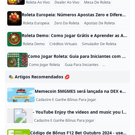
Roleta Ao Vivo
Dealer Ao Vivo
Mesa De Roleta
Roleta Europeia: Números Apostas Zero e Diferenças da Roda Roleta Europeia: Números, Apostas, Zero e Diferenças da Roda A roleta europeia utiliza uma roda com 37 casas: os números de 1 a 36 e um único zero. Essa estrutura é uma das principais diferenças em relação à versão americana, que acrescenta o duplo zero. Compreender a distribuição dos números e o funcionamento do zero é essencial para interpretar probabilidades e pagamentos. Como é formada a roda europeia? A roda possui:
Roleta Europeia
Zero Da Roleta
Apostas De Roleta
Roleta Demo: Como Jogar Grátis e Aprender as Apostas Roleta Demo: Como Jogar Grátis e Aprender as Apostas A roleta demo permite testar uma mesa com créditos virtuais. Ela é indicada para aprender a posição dos números, conhecer os tipos de apostas e entender o fluxo de uma rodada antes de utilizar qualquer saldo financeiro. Os créditos exibidos no modo gratuito não possuem valor de retirada e não podem ser convertidos em dinheiro. O que pode ser aprendido na roleta demo?
Roleta Demo
Créditos Virtuais
Simulador De Roleta
Como Jogar Roleta: Guia para Iniciantes com Regras e Apostas Como Jogar Roleta: Guia para Iniciantes com Regras e Apostas Aprender como jogar roleta começa pela identificação da versão da roda e pela leitura do painel. O objetivo é escolher uma posição antes do encerramento das apostas e verificar se o número vencedor está incluído na cobertura. Nenhum sistema garante resultados. As regras ajudam a interpretar a mesa, mas não permitem prever onde a bola parará. Passo 1: identifique a versão da roda Observe quantas casas verdes existem:
Como Jogar Roleta
Guia Para Iniciantes
Regras Da Roleta
🎭 Artigos Recomendados 💋
Memecoin $MGMES será lançada na DEX em 10 de setembro Compre tokens $MGMES e ganhe um bônus de 25% para competir nas corridas estilo olímpico com as principais memecoins. Devido à implantação da tecnologia blockchain, cada corrida é comprovadamente justa. Além disso, cada personagem tem uma chance igual de garantir a vitória, ou seja, de 20%. Até agora, 200 compradores ganharam o bônus de token de 25%. Publicidade Os participantes da pré-venda também estão sendo atraídos para o The Meme Games por suas generosas recompensas de staking, atualmente em 472% ao ano.
Cadastre E Ganhe Bônus Para Jogar
- YouTube Enjoy the videos and music you love, upload original content, and share it all with friends, family, and the world on YouTube.
Cadastre E Ganhe Bônus Para Jogar
Código de Bônus F12 Bet Outubro 2024 - use F12MAXPROMO Use o código bônus F12 Bet, F12MAXPROMO, e faça seu cadastro para liberar ofertas diferenciadas. Confira a análise exclusiva Netflu! O código bônus F12.bet 2024 é F12MAXPROMO. Veja como usá-lo para receber a oferta de boas-vindas. Muito procurado pelos apostadores e jogadores do cassino, esse cupom promocional na realidade deve ser inserido no seu cadastro, na área que está escrito a opção “Código De Bônus”. Com ele, você terá acesso a benefícios exclusivos, nesta que é uma das casas de apostas que mais crescem na atualidade.