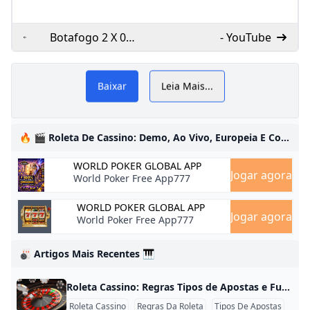
Botafogo 2 X 0
- YouTube
Fortaleza _GOOOL!
IGOR JESUS -
31/08/2024 - UOL
Baixar
Leia Mais...
o
Esporte
🔥 🎬 Roleta De Cassino: Demo, Ao Vivo, Europeia E Como Jogar 🎁
WORLD POKER GLOBAL APP
Jogar agora
World Poker Free App777
WORLD POKER GLOBAL APP
Jogar agora
World Poker Free App777
🎳 Artigos Mais Recentes 🎹
Roleta Cassino: Regras Tipos de Apostas e Funcionamento da Mesa Roleta Cassino: Regras, Tipos de Apostas e Funcionamento da Mesa A roleta cassino é um jogo de mesa baseado em uma roda numerada, uma bola e um painel de apostas. Antes de cada rodada, os participantes escolhem números, cores ou grupos de números. Depois que o período de apostas termina, a bola é lançada e o resultado corresponde à casa em que ela para. Apesar da aparência simples, a roleta possui diferentes categorias de apostas, versões de roda e regras específicas.
Roleta Cassino
Regras Da Roleta
Tipos De Apostas