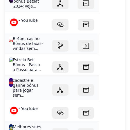
bônus Betsat
2024: veja...
- YouTube
Br4bet casino
Bônus de boas-
vindas sem...
Estrela Bet
Bônus - Passo
a Passo para...
cadastre e
ganhe bônus
para jogar
sem...
- YouTube
Melhores sites