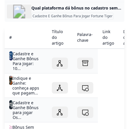
Qual plataforma dá bônus no cadastro sem depósito? Muitas plataformas oferecem algum tipo de bônus sem depósito, como as apostas extras, sendo vistas na Superbet, Vbet, Bet365 e Novibet, apenas para citar algumas.
Cadastre E Ganhe Bônus Para Jogar Fortune Tiger
Título
Link
De
Palavra-
#
do
do
do
chave
artigo
artigo
art
Cadastre e
Ganhe Bônus
Para Jogar:
10...
Indique e
Ganhe:
conheça apps
que pagam...
Cadastre e
Ganhe Bônus
para jogar
Os...
Bônus Sem