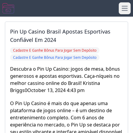
Ope
Pin Up Casino Brasil Apostas Esportivas
Confiável Em 2024
Cadastre E Ganhe Bônus Para Jogar Sem Depósito
Cadastre E Ganhe Bônus Para Jogar Sem Depósito
Descubra o Pin Up Casino: jogos de mesa, bônus
generosos e apostas esportivas. Caça-níqueis no
melhor cassino online do Brasil! Kristina
Briggs0October 13, 2024 4:43 pm
O Pin Up Casino é mais do que apenas uma
plataforma de jogos online – é um destino de
entretenimento completo. Com 6 anos de
experiência no mercado, o Pin Up se destaca por
seu estilo vibrante e interface amigável disponível