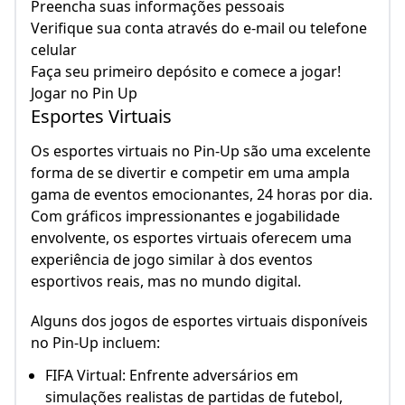
Preencha suas informações pessoais
Verifique sua conta através do e-mail ou telefone
celular
Faça seu primeiro depósito e comece a jogar!
Jogar no Pin Up
Esportes Virtuais
Os esportes virtuais no Pin-Up são uma excelente
forma de se divertir e competir em uma ampla
gama de eventos emocionantes, 24 horas por dia.
Com gráficos impressionantes e jogabilidade
envolvente, os esportes virtuais oferecem uma
experiência de jogo similar à dos eventos
esportivos reais, mas no mundo digital.
Alguns dos jogos de esportes virtuais disponíveis
no Pin-Up incluem:
FIFA Virtual: Enfrente adversários em
simulações realistas de partidas de futebol,