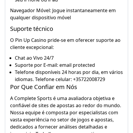
Navegador Móvel: Jogue instantaneamente em
qualquer dispositivo móvel
Suporte técnico
O Pin Up Casino pride-se em oferecer suporte ao
cliente excepcional:
Chat ao Vivo 24/7
Suporte por E-mail: email protected
Telefone disponíveis 24 horas por dia, em vários
idiomas. Telefone celular: +35722008729
Por Que Confiar em Nós
A Complete Sports é uma avaliadora objetiva e
confiável de sites de apostas ao redor do mundo.
Nossa equipe é composta por especialistas com
vasta experiência no setor de jogos e apostas,
dedicados a fornecer análises detalhadas e