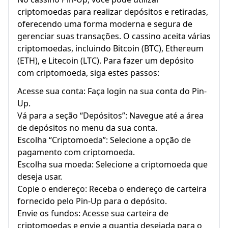
criptomoedas para realizar depósitos e retiradas,
oferecendo uma forma moderna e segura de
gerenciar suas transações. O cassino aceita várias
criptomoedas, incluindo Bitcoin (BTC), Ethereum
(ETH), e Litecoin (LTC). Para fazer um depósito
com criptomoeda, siga estes passos:
Acesse sua conta: Faça login na sua conta do Pin-
Up.
Vá para a seção “Depósitos”: Navegue até a área
de depósitos no menu da sua conta.
Escolha “Criptomoeda”: Selecione a opção de
pagamento com criptomoeda.
Escolha sua moeda: Selecione a criptomoeda que
deseja usar.
Copie o endereço: Receba o endereço de carteira
fornecido pelo Pin-Up para o depósito.
Envie os fundos: Acesse sua carteira de
criptomoedas e envie a quantia desejada para o