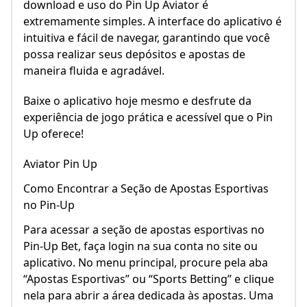
download e uso do Pin Up Aviator é
extremamente simples. A interface do aplicativo é
intuitiva e fácil de navegar, garantindo que você
possa realizar seus depósitos e apostas de
maneira fluida e agradável.
Baixe o aplicativo hoje mesmo e desfrute da
experiência de jogo prática e acessível que o Pin
Up oferece!
Aviator Pin Up
Como Encontrar a Seção de Apostas Esportivas
no Pin-Up
Para acessar a seção de apostas esportivas no
Pin-Up Bet, faça login na sua conta no site ou
aplicativo. No menu principal, procure pela aba
“Apostas Esportivas” ou “Sports Betting” e clique
nela para abrir a área dedicada às apostas. Uma