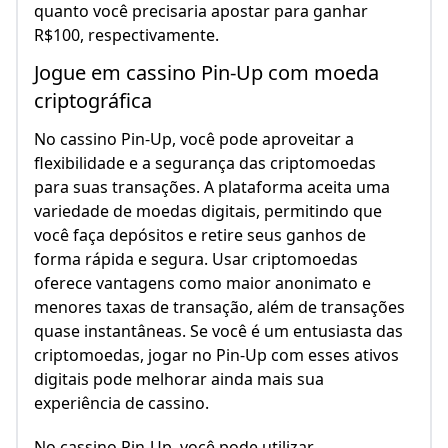
quanto você precisaria apostar para ganhar
R$100, respectivamente.
Jogue em cassino Pin-Up com moeda
criptográfica
No cassino Pin-Up, você pode aproveitar a
flexibilidade e a segurança das criptomoedas
para suas transações. A plataforma aceita uma
variedade de moedas digitais, permitindo que
você faça depósitos e retire seus ganhos de
forma rápida e segura. Usar criptomoedas
oferece vantagens como maior anonimato e
menores taxas de transação, além de transações
quase instantâneas. Se você é um entusiasta das
criptomoedas, jogar no Pin-Up com esses ativos
digitais pode melhorar ainda mais sua
experiência de cassino.
No cassino Pin-Up, você pode utilizar