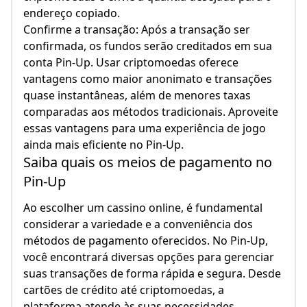
endereço copiado.
Confirme a transação: Após a transação ser
confirmada, os fundos serão creditados em sua
conta Pin-Up. Usar criptomoedas oferece
vantagens como maior anonimato e transações
quase instantâneas, além de menores taxas
comparadas aos métodos tradicionais. Aproveite
essas vantagens para uma experiência de jogo
ainda mais eficiente no Pin-Up.
Saiba quais os meios de pagamento no
Pin-Up
Ao escolher um cassino online, é fundamental
considerar a variedade e a conveniência dos
métodos de pagamento oferecidos. No Pin-Up,
você encontrará diversas opções para gerenciar
suas transações de forma rápida e segura. Desde
cartões de crédito até criptomoedas, a
plataforma atende às suas necessidades