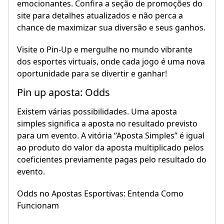
emocionantes. Confira a seção de promoções do
site para detalhes atualizados e não perca a
chance de maximizar sua diversão e seus ganhos.
Visite o Pin-Up e mergulhe no mundo vibrante
dos esportes virtuais, onde cada jogo é uma nova
oportunidade para se divertir e ganhar!
Pin up aposta: Odds
Existem várias possibilidades. Uma aposta
simples significa a aposta no resultado previsto
para um evento. A vitória “Aposta Simples” é igual
ao produto do valor da aposta multiplicado pelos
coeficientes previamente pagas pelo resultado do
evento.
Odds no Apostas Esportivas: Entenda Como
Funcionam