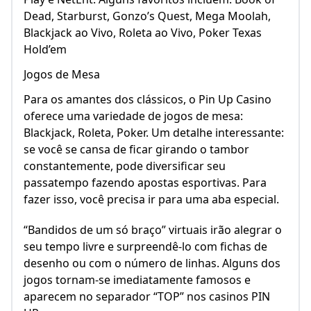
Dead, Starburst, Gonzo’s Quest, Mega Moolah,
Blackjack ao Vivo, Roleta ao Vivo, Poker Texas
Hold’em
Jogos de Mesa
Para os amantes dos clássicos, o Pin Up Casino
oferece uma variedade de jogos de mesa:
Blackjack, Roleta, Poker. Um detalhe interessante:
se você se cansa de ficar girando o tambor
constantemente, pode diversificar seu
passatempo fazendo apostas esportivas. Para
fazer isso, você precisa ir para uma aba especial.
“Bandidos de um só braço” virtuais irão alegrar o
seu tempo livre e surpreendê-lo com fichas de
desenho ou com o número de linhas. Alguns dos
jogos tornam-se imediatamente famosos e
aparecem no separador “TOP” nos casinos PIN