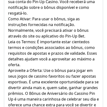
sua conta do Pin-Up Casino. Você receberá uma
notificação sobre o bônus disponível e como
resgatá-lo.
Como Ativar: Para usar o bônus, siga as
instruções fornecidas na notificação.
Normalmente, você precisará ativar o bônus
através do site ou aplicativo do Pin-Up Bet.
Leia os Termos: É importante estar cientedos
termos e condições associados ao bônus, como
requisitos de apostas e prazos de validade. Esses
detalhes ajudam você a aproveitar ao máximo a
oferta.
Aproveite a Oferta: Use o bônus para jogar em
seus jogos de cassino favoritos ou fazer apostas
esportivas. É uma excelente oportunidade para se
divertir ainda mais e, quem sabe, ganhar grandes
prêmios. O Bônus de Aniversário do Cassino Pin
Up é uma maneira carinhosa de celebrar seu dia e
oferece uma chance extra para você se divertir e