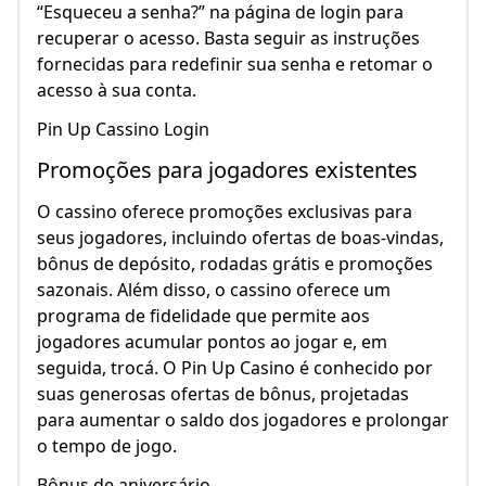
“Esqueceu a senha?” na página de login para
recuperar o acesso. Basta seguir as instruções
fornecidas para redefinir sua senha e retomar o
acesso à sua conta.
Pin Up Cassino Login
Promoções para jogadores existentes
O cassino oferece promoções exclusivas para
seus jogadores, incluindo ofertas de boas-vindas,
bônus de depósito, rodadas grátis e promoções
sazonais. Além disso, o cassino oferece um
programa de fidelidade que permite aos
jogadores acumular pontos ao jogar e, em
seguida, trocá. O Pin Up Casino é conhecido por
suas generosas ofertas de bônus, projetadas
para aumentar o saldo dos jogadores e prolongar
o tempo de jogo.
Bônus de aniversário