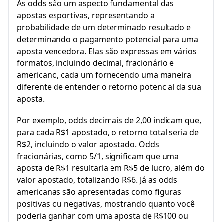
As odds são um aspecto fundamental das
apostas esportivas, representando a
probabilidade de um determinado resultado e
determinando o pagamento potencial para uma
aposta vencedora. Elas são expressas em vários
formatos, incluindo decimal, fracionário e
americano, cada um fornecendo uma maneira
diferente de entender o retorno potencial da sua
aposta.
Por exemplo, odds decimais de 2,00 indicam que,
para cada R$1 apostado, o retorno total seria de
R$2, incluindo o valor apostado. Odds
fracionárias, como 5/1, significam que uma
aposta de R$1 resultaria em R$5 de lucro, além do
valor apostado, totalizando R$6. Já as odds
americanas são apresentadas como figuras
positivas ou negativas, mostrando quanto você
poderia ganhar com uma aposta de R$100 ou