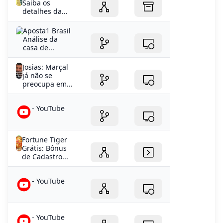
Saiba os
detalhes da...
Aposta1 Brasil
Análise da
casa de...
Josias: Marçal
já não se
preocupa em...
- YouTube
Fortune Tiger
Grátis: Bônus
de Cadastro...
- YouTube
- YouTube