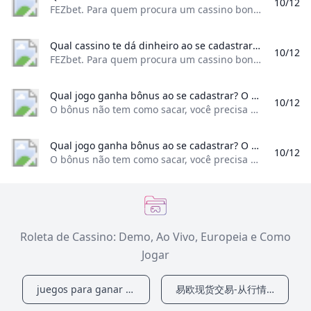
10/12
FEZbet. Para quem procura um cassino bonus de bom valor e com muitas vantagens, o FEZbet é uma escolha acertada. Afinal, além do reforço inicial em sua conta, de 100% com limite de R$2000, você também pode ganhar um Bonus Crab e 200 giros grátis em slots. E para completar, o depósito mínimo é bem acessível (R$60).hace 3 días
Qual cassino te dá dinheiro ao se cadastrar? FEZbet. Para quem procura um cassino bonus de bom valor e com muitas vantagens o FEZbet é uma escolha acertada. Afinal além do reforço inicial em sua conta de 100% com limite de R$2000 você também pode ganhar um Bonus Crab e 200 giros grátis em slots. E para completar o depósito mínimo é bem acessível (R$60).hace 3 días
10/12
FEZbet. Para quem procura um cassino bonus de bom valor e com muitas vantagens, o FEZbet é uma escolha acertada. Afinal, além do reforço inicial em sua conta, de 100% com limite de R$2000, você também pode ganhar um Bonus Crab e 200 giros grátis em slots. E para completar, o depósito mínimo é bem acessível (R$60).hace 3 días
Qual jogo ganha bônus ao se cadastrar? O bônus não tem como sacar você precisa bater o rollover para conseguir ganhar os R$ 1000 reais em saldo real. As apostas ganhas com o bônus só serve para você bater o rollover.Jun 6 2023
10/12
O bônus não tem como sacar, você precisa bater o rollover para conseguir ganhar os R$ 10,00 reais em saldo real. As apostas ganhas com o bônus só serve para você bater o rollover.Jun 6, 2023
Qual jogo ganha bônus ao se cadastrar? O bônus não tem como sacar você precisa bater o rollover para conseguir ganhar os R$ 1000 reais em saldo real. As apostas ganhas com o bônus só serve para você bater o rollover.Jun 6 2023
10/12
O bônus não tem como sacar, você precisa bater o rollover para conseguir ganhar os R$ 10,00 reais em saldo real. As apostas ganhas com o bônus só serve para você bater o rollover.Jun 6, 2023
Roleta de Cassino: Demo, Ao Vivo, Europeia e Como
Jogar
juegos para ganar dinero real
易欧现货交易-从行情波动到下单细节的入门记录