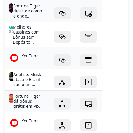
Fortune Tiger:
dicas de como
e onde...
Melhores
Cassinos com
Bônus sem
Depósito...
- YouTube
Análise: Musk
ataca o Brasil
como um...
Fortune Tiger
dá bônus
grátis em Pix...
- YouTube