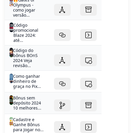
Olympus -
como jogar
versão...
Código
promocional
Blaze 2024:
até...
Código do
bônus BOnS
2024 Veja
revisão...
Como ganhar
dinheiro de
graça no Pix...
Bônus sem
depósito 2024
10 melhores...
Cadastre e
Ganhe Bônus
para Jogar no...