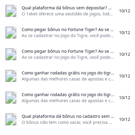
Betsson e a BC.Aug 5 2024
Qual plataforma dá bônus sem depositar? O 1xbet oferece uma vastidão de jogos todos de provedores renomados no mercado de games como NetEnt Playson Evolution Gaming. Esse cassino é conhecido por suas generosas ofertas de bônus sem depósito especialmente em torneios de jogos de slot.Sep 6 2024
10/12
O 1xbet oferece uma vastidão de jogos, todos de provedores renomados no mercado de games como NetEnt, Playson, Evolution Gaming. Esse cassino é conhecido por suas generosas ofertas de bônus sem depósito, especialmente em torneios de jogos de slot.Sep 6, 2024
Como pegar bônus no Fortune Tiger? Ao se cadastrar no Jogo do Tigre você pode aproveitar uma oferta de bônus grátis que pode incluir uma variedade de vantagens como créditos extras ou rodadas grátis. Esse bônus inicial é uma excelente maneira de começar a jogar sem riscos financeiros e explorar todas as possibilidades que o jogo oferece.
10/12
Ao se cadastrar no Jogo do Tigre, você pode aproveitar uma oferta de bônus grátis que pode incluir uma variedade de vantagens, como créditos extras ou rodadas grátis. Esse bônus inicial é uma excelente maneira de começar a jogar sem riscos financeiros e explorar todas as possibilidades que o jogo oferece.
Como pegar bônus no Fortune Tiger? Ao se cadastrar no Jogo do Tigre você pode aproveitar uma oferta de bônus grátis que pode incluir uma variedade de vantagens como créditos extras ou rodadas grátis. Esse bônus inicial é uma excelente maneira de começar a jogar sem riscos financeiros e explorar todas as possibilidades que o jogo oferece.
10/12
Ao se cadastrar no Jogo do Tigre, você pode aproveitar uma oferta de bônus grátis que pode incluir uma variedade de vantagens, como créditos extras ou rodadas grátis. Esse bônus inicial é uma excelente maneira de começar a jogar sem riscos financeiros e explorar todas as possibilidades que o jogo oferece.
Como ganhar rodadas grátis no jogo do tigre? Algumas das melhores casas de apostas e casinos online têm ofertas válidas para este jogo. Na maioria dos casos você pode obter um bônus de boas-vindas para obter crédito extra e rodadas grátis. Alguns exemplos disso incluem a 1xBet a Betsson e a BC.Aug 5 2024
10/12
Algumas das melhores casas de apostas e casinos online têm ofertas válidas para este jogo. Na maioria dos casos, você pode obter um bônus de boas-vindas para obter crédito extra e rodadas grátis. Alguns exemplos disso incluem a 1xBet, a Betsson e a BC.Aug 5, 2024
Como ganhar rodadas grátis no jogo do tigre? Algumas das melhores casas de apostas e casinos online têm ofertas válidas para este jogo. Na maioria dos casos você pode obter um bônus de boas-vindas para obter crédito extra e rodadas grátis. Alguns exemplos disso incluem a 1xBet a Betsson e a BC.Aug 5 2024
10/12
Algumas das melhores casas de apostas e casinos online têm ofertas válidas para este jogo. Na maioria dos casos, você pode obter um bônus de boas-vindas para obter crédito extra e rodadas grátis. Alguns exemplos disso incluem a 1xBet, a Betsson e a BC.Aug 5, 2024
Qual plataforma dá bônus no cadastro sem depósito? O bônus não tem como sacar você precisa bater o rollover para conseguir ganhar os R$ 1000 reais em saldo real. As apostas ganhas com o bônus só serve para você bater o rollover.6 de jun. de 2023
10/12
O bônus não tem como sacar, você precisa bater o rollover para conseguir ganhar os R$ 10,00 reais em saldo real. As apostas ganhas com o bônus só serve para você bater o rollover.6 de jun. de 2023