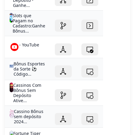
Depósito -
Ganhe...
Slots que
Pagam no
Cadastro:Ganhe
Bônus...
- YouTube
Bônus Esportes
da Sorte ⚽️
Código...
Cassinos Com
Bônus Sem
Depósito
Ative...
Cassino Bônus
sem depósito
2024...
Fortune Tiger