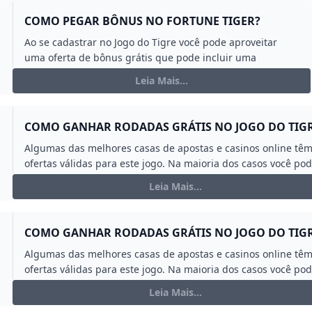
possibilidades que o jogo oferece.
COMO PEGAR BÔNUS NO FORTUNE TIGER?
Ao se cadastrar no Jogo do Tigre você pode aproveitar
uma oferta de bônus grátis que pode incluir uma
variedade de vantagens como créditos extras ou rodadas
Leia Mais...
grátis. Esse bônus inicial é uma excelente maneira de
começar a jogar sem riscos financeiros e explorar todas as
possibilidades que o jogo oferece.
COMO GANHAR RODADAS GRÁTIS NO JOGO DO TIG
Algumas das melhores casas de apostas e casinos online tê
ofertas válidas para este jogo. Na maioria dos casos você po
obter um bônus de boas-vindas para obter crédito extra e
Leia Mais...
rodadas grátis. Alguns exemplos disso incluem a 1xBet a
Betsson e a BC.Aug 5 2024
COMO GANHAR RODADAS GRÁTIS NO JOGO DO TIG
Algumas das melhores casas de apostas e casinos online tê
ofertas válidas para este jogo. Na maioria dos casos você po
obter um bônus de boas-vindas para obter crédito extra e
Leia Mais...
rodadas grátis. Alguns exemplos disso incluem a 1xBet a