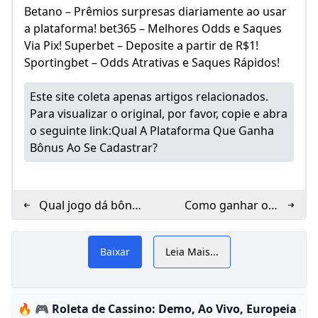
Betano – Prêmios surpresas diariamente ao usar
a plataforma! bet365 – Melhores Odds e Saques
Via Pix! Superbet – Deposite a partir de R$1!
Sportingbet – Odds Atrativas e Saques Rápidos!
Este site coleta apenas artigos relacionados.
Para visualizar o original, por favor, copie e abra
o seguinte link:
Qual A Plataforma Que Ganha
Bônus Ao Se Cadastrar?
Qual jogo dá bônus
Como ganhar o
sem depósito?
bônus do tigrinho?
o,
Roleta de Cassino: Demo,
Baixar
Leia Mais...
mo
Ao Vivo, Europeia e Como
Jogar
🔥 🎮 Roleta de Cassino: Demo, Ao Vivo, Europeia e 