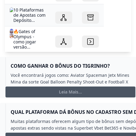
10 Plataformas
de Apostas com
Depósito...
🔥Gates of
Olympus -
como jogar
versão...
COMO GANHAR O BÔNUS DO TIGRINHO?
Você encontrará jogos como: Aviator Spaceman Jetx Mines
Mina da sorte Goal Balloon Penalty Shoot-Out e Football X
No primeiro depósito do seu cadastrado ele ganha 100%
Leia Mais...
do valor depositado como bônus para fazer suas apostas.
* até o limite de 30000.Ao depositar 10000 se ganhará 100
de bônus.
QUAL PLATAFORMA DÁ BÔNUS NO CADASTRO SEM 
Muitas plataformas oferecem algum tipo de bônus sem depó
apostas extras sendo vistas na Superbet Vbet Bet365 e Novib
para citar algumas.