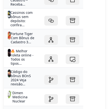
Cadastro –
Receba...
Cassinos com
bônus sem
depósito:
confira...
Fortune Tiger
Com Bônus de
Cadastro 3...
🔥 Melhor
roleta online -
Todos os
tipos...
Código do
bônus BOnS
2024 Veja
revisão...
Dimen
Medicina
Nuclear