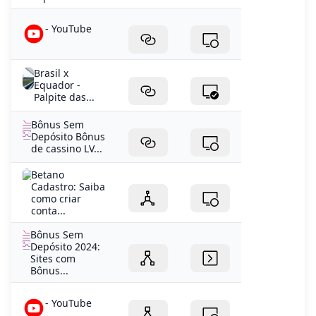
- YouTube
Brasil x
Equador -
Palpite das...
Bônus Sem
Depósito Bônus
de cassino LV...
Betano
Cadastro: Saiba
como criar
conta...
Bônus Sem
Depósito 2024:
Sites com
Bônus...
- YouTube