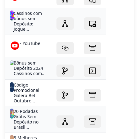
Cassinos com
bônus sem
Depósito:
Jogue...
- YouTube
Bônus sem
Depósito 2024
Cassinos com...
Código
Promocional
Galera Bet
Outubro...
20 Rodadas
Grátis Sem
Depósito no
Brasil...
8 Melhores