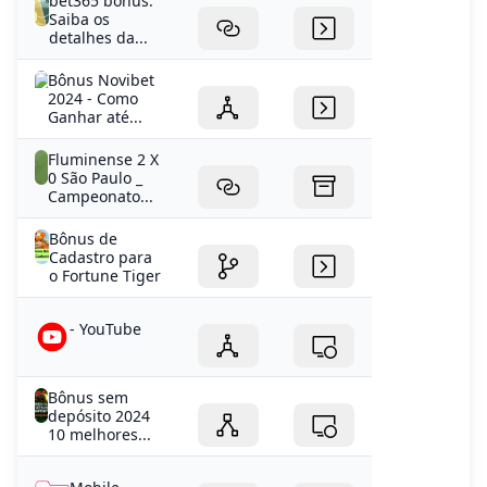
bet365 bônus:
Saiba os
detalhes da...
Bônus Novibet
2024 - Como
Ganhar até...
Fluminense 2 X
0 São Paulo _
Campeonato...
Bônus de
Cadastro para
o Fortune Tiger
- YouTube
Bônus sem
depósito 2024
10 melhores...