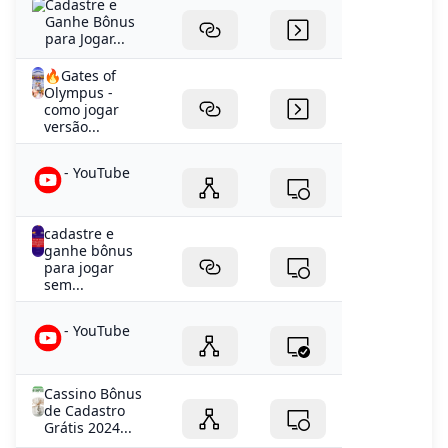
Cadastre e
Ganhe Bônus
para Jogar...
🔥Gates of
Olympus -
como jogar
versão...
- YouTube
cadastre e
ganhe bônus
para jogar
sem...
- YouTube
Cassino Bônus
de Cadastro
Grátis 2024...