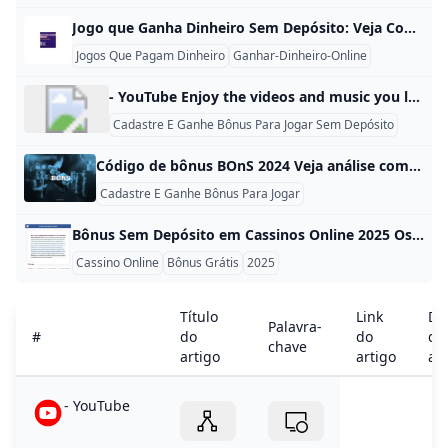
Jogo que Ganha Dinheiro Sem Depósito: Veja Como Funciona Há vários jogos e aplicativos que prometem ganhar dinheiro sem precisar depositar nada, mas na prática isso costuma funcionar melhor como recompensa pequena do que como renda principal. Exemplos comuns são aplicativos com rodadas grátis, sorteios por pontos e mini jogos que pagam em saldo, como Paciência – Ganhe Dinheiro, Big Time e GAMEE Prizes, que permitem jogar sem pagar para começar. Esses apps normalmente usam anúncios, missões ou bilhetes acumulados para liberar premiações, então o valor ganho costuma depender do tempo de uso e da quantidade de tarefas concluídas.
Jogos Que Pagam Dinheiro
Ganhar-Dinheiro-Online
Apps Sem De
- YouTube Enjoy the videos and music you love, upload original content, and share it all with friends, family, and the world on YouTube.
Cadastre E Ganhe Bônus Para Jogar Sem Depósito
Código de bônus BOnS 2024 Veja análise completa Veja como se cadastrar com um código de bônus BOnS e quais suas vantagens. Conheça também o catálogo de serviços e recursos da casa de bets. Mapa do Site Seja um Colaborador Política de privacidade Política Editorial Publicidade Sobre Saiba como usar o código do bônus BOnS ao abrir sua conta e receber bônus de boas-vindas Fabrício ProvenzanoFabrício Provenzano é gerente de conteúdo no Torcedores. Formado pela PUC-RJ, Fabrício é jornalista com mais de 10 anos de experiência em redação e edição.
Cadastre E Ganhe Bônus Para Jogar
Bônus Sem Depósito em Cassinos Online 2025 Os bônus de cadastro grátis sem depósito em cassinos online em 2025 são ofertas em que o jogador cria a conta e recebe um benefício sem precisar fazer um primeiro pagamento. Na prática, isso pode aparecer como rodadas grátis, crédito promocional ou fichas de teste, e o objetivo é permitir que o usuário conheça a plataforma antes de investir dinheiro. Em muitos sites, porém, esse tipo de bônus ficou mais restrito e agora costuma aparecer mais para contas já registradas, com regras específicas, como verificação de identidade ou ativação por tempo limitado.
Cassino Online
Bônus Grátis
2025
Título
Link
De
Palavra-
#
do
do
do
chave
artigo
artigo
art
- YouTube