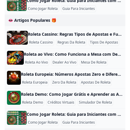
Como Jogar Roleta: Guia para Iniciantes com Regras e Apostas Como Jogar Roleta: Guia para Iniciantes com Regras e Apostas Aprender como jogar roleta começa pela identificação da versão da roda e pela leitura do painel. O objetivo é escolher uma posição antes do encerramento das apostas e verificar se o número vencedor está incluído na cobertura. Nenhum sistema garante resultados. As regras ajudam a interpretar a mesa, mas não permitem prever onde a bola parará. Passo 1: identifique a versão da roda Observe quantas casas verdes existem:
Como Jogar Roleta
Guia Para Iniciantes
Regras Da Roleta
👄 Artigos Populares 🎁
Roleta Cassino: Regras Tipos de Apostas e Funcionamento da Mesa Roleta Cassino: Regras, Tipos de Apostas e Funcionamento da Mesa A roleta cassino é um jogo de mesa baseado em uma roda numerada, uma bola e um painel de apostas. Antes de cada rodada, os participantes escolhem números, cores ou grupos de números. Depois que o período de apostas termina, a bola é lançada e o resultado corresponde à casa em que ela para. Apesar da aparência simples, a roleta possui diferentes categorias de apostas, versões de roda e regras específicas.
Roleta Cassino
Regras Da Roleta
Tipos De Apostas
Roleta ao Vivo: Como Funciona a Mesa com Dealer e Transmissão Roleta ao Vivo: Como Funciona a Mesa com Dealer e Transmissão A roleta ao vivo combina uma mesa física transmitida por vídeo com uma interface digital para posicionar fichas. Um dealer conduz as rodadas, anuncia o encerramento das apostas e confirma o número em que a bola parou. A transmissão aproxima a experiência de uma mesa presencial, mas as regras matemáticas continuam associadas à versão da roda utilizada. Como funciona uma rodada ao vivo?
Roleta Ao Vivo
Dealer Ao Vivo
Mesa De Roleta
Roleta Europeia: Números Apostas Zero e Diferenças da Roda Roleta Europeia: Números, Apostas, Zero e Diferenças da Roda A roleta europeia utiliza uma roda com 37 casas: os números de 1 a 36 e um único zero. Essa estrutura é uma das principais diferenças em relação à versão americana, que acrescenta o duplo zero. Compreender a distribuição dos números e o funcionamento do zero é essencial para interpretar probabilidades e pagamentos. Como é formada a roda europeia? A roda possui:
Roleta Europeia
Zero Da Roleta
Apostas De Roleta
Roleta Demo: Como Jogar Grátis e Aprender as Apostas Roleta Demo: Como Jogar Grátis e Aprender as Apostas A roleta demo permite testar uma mesa com créditos virtuais. Ela é indicada para aprender a posição dos números, conhecer os tipos de apostas e entender o fluxo de uma rodada antes de utilizar qualquer saldo financeiro. Os créditos exibidos no modo gratuito não possuem valor de retirada e não podem ser convertidos em dinheiro. O que pode ser aprendido na roleta demo?
Roleta Demo
Créditos Virtuais
Simulador De Roleta
Como Jogar Roleta: Guia para Iniciantes com Regras e Apostas Como Jogar Roleta: Guia para Iniciantes com Regras e Apostas Aprender como jogar roleta começa pela identificação da versão da roda e pela leitura do painel. O objetivo é escolher uma posição antes do encerramento das apostas e verificar se o número vencedor está incluído na cobertura. Nenhum sistema garante resultados. As regras ajudam a interpretar a mesa, mas não permitem prever onde a bola parará. Passo 1: identifique a versão da roda Observe quantas casas verdes existem:
Como Jogar Roleta
Guia Para Iniciantes
Regras Da Roleta