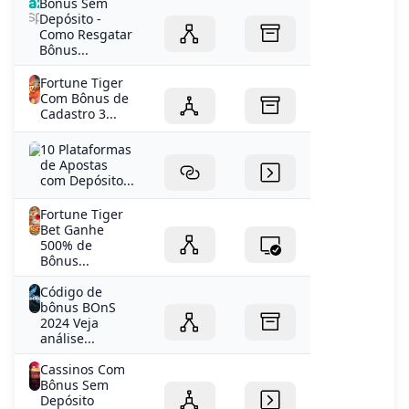
Bônus Sem
Depósito -
Como Resgatar
Bônus...
Fortune Tiger
Com Bônus de
Cadastro 3...
10 Plataformas
de Apostas
com Depósito...
Fortune Tiger
Bet Ganhe
500% de
Bônus...
Código de
bônus BOnS
2024 Veja
análise...
Cassinos Com
Bônus Sem
Depósito