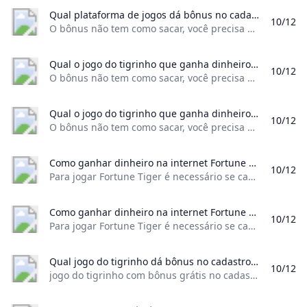
Qual plataforma de jogos dá bônus no cadastro? O bônus não tem como sacar você precisa bater o rollover para conseguir ganhar os R$ 1000 reais em saldo real. As apostas ganhas com o bônus só serve para você bater o rollover.Jun 6 2023
10/12
O bônus não tem como sacar, você precisa bater o rollover para conseguir ganhar os R$ 10,00 reais em saldo real. As apostas ganhas com o bônus só serve para você bater o rollover.Jun 6, 2023
Qual o jogo do tigrinho que ganha dinheiro? O bônus não tem como sacar você precisa bater o rollover para conseguir ganhar os R$ 1000 reais em saldo real. As apostas ganhas com o bônus só serve para você bater o rollover.Jun 6 2023
10/12
O bônus não tem como sacar, você precisa bater o rollover para conseguir ganhar os R$ 10,00 reais em saldo real. As apostas ganhas com o bônus só serve para você bater o rollover.Jun 6, 2023
Qual o jogo do tigrinho que ganha dinheiro? O bônus não tem como sacar você precisa bater o rollover para conseguir ganhar os R$ 1000 reais em saldo real. As apostas ganhas com o bônus só serve para você bater o rollover.Jun 6 2023
10/12
O bônus não tem como sacar, você precisa bater o rollover para conseguir ganhar os R$ 10,00 reais em saldo real. As apostas ganhas com o bônus só serve para você bater o rollover.Jun 6, 2023
Como ganhar dinheiro na internet Fortune Tiger? Para jogar Fortune Tiger é necessário se cadastrar em uma plataforma confiável e fazer seu primeiro depósito. Como já comentamos o jogo do tigrinho é um slot com funcionamento prático. Por isso após escolher um cassino online confiável o processo é muito rápido até o famoso Tigrinho.Jul 19 2024
10/12
Para jogar Fortune Tiger é necessário se cadastrar em uma plataforma confiável e fazer seu primeiro depósito. Como já comentamos, o jogo do tigrinho é um slot com funcionamento prático. Por isso, após escolher um cassino online confiável, o processo é muito rápido até o famoso Tigrinho.Jul 19, 2024
Como ganhar dinheiro na internet Fortune Tiger? Para jogar Fortune Tiger é necessário se cadastrar em uma plataforma confiável e fazer seu primeiro depósito. Como já comentamos o jogo do tigrinho é um slot com funcionamento prático. Por isso após escolher um cassino online confiável o processo é muito rápido até o famoso Tigrinho.Jul 19 2024
10/12
Para jogar Fortune Tiger é necessário se cadastrar em uma plataforma confiável e fazer seu primeiro depósito. Como já comentamos, o jogo do tigrinho é um slot com funcionamento prático. Por isso, após escolher um cassino online confiável, o processo é muito rápido até o famoso Tigrinho.Jul 19, 2024
Qual jogo do tigrinho dá bônus no cadastro? jogo do tigrinho com bônus grátis no cadastro👀【TigerVIP. app】👀Ganhe R$60 de bônus ao se registrar jogue nos slots mais emocionantes e ganhe prêmios! jogo do tigrinho com bônus grátis no cadastro👀【TigerVIP.2 days ago
10/12
jogo do tigrinho com bônus grátis no cadastro👀【TigerVIP. app】👀Ganhe R$60 de bônus ao se registrar, jogue nos slots mais emocionantes e ganhe prêmios! jogo do tigrinho com bônus grátis no cadastro👀【TigerVIP.2 days ago