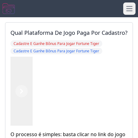
Ope
Qual Plataforma De Jogo Paga Por Cadastro?
Cadastre E Ganhe Bônus Para Jogar Fortune Tiger
Cadastre E Ganhe Bônus Para Jogar Fortune Tiger
Previous
Next
O processo é simples: basta clicar no link do jogo