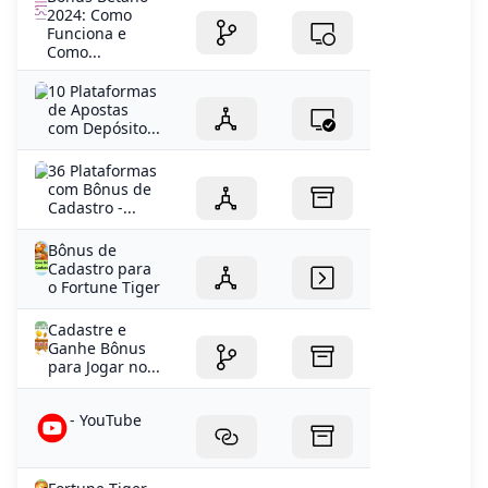
2024: Como
Funciona e
Como...
10 Plataformas
de Apostas
com Depósito...
36 Plataformas
com Bônus de
Cadastro -...
Bônus de
Cadastro para
o Fortune Tiger
Cadastre e
Ganhe Bônus
para Jogar no...
- YouTube