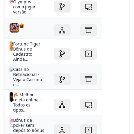
Olympus -
como jogar
versão...
🍘
Fortune Tiger
Bônus de
Cadastro:
Ainda...
Cassino
Betnacional -
Veja o Cassino
e...
🔥 Melhor
roleta online -
Todos os
tipos...
Bônus de
poker sem
depósito Bônus