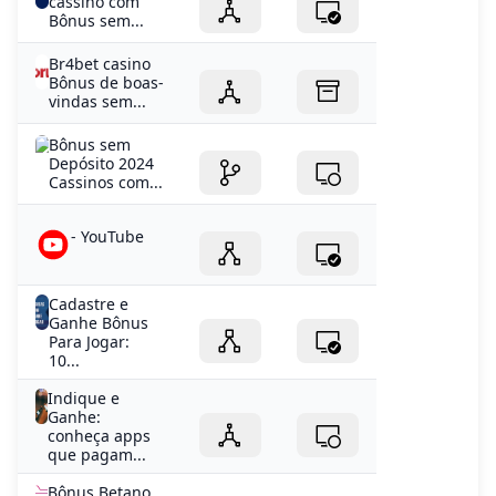
cassino com
Bônus sem...
Br4bet casino
Bônus de boas-
vindas sem...
Bônus sem
Depósito 2024
Cassinos com...
- YouTube
Cadastre e
Ganhe Bônus
Para Jogar:
10...
Indique e
Ganhe:
conheça apps
que pagam...
Bônus Betano