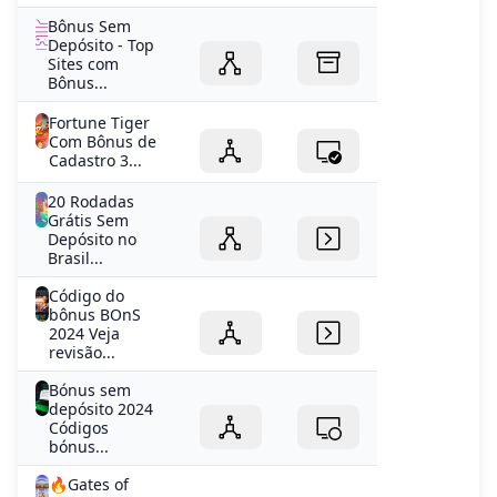
Bônus Sem
Depósito - Top
Sites com
Bônus...
Fortune Tiger
Com Bônus de
Cadastro 3...
20 Rodadas
Grátis Sem
Depósito no
Brasil...
Código do
bônus BOnS
2024 Veja
revisão...
Bónus sem
depósito 2024
Códigos
bónus...
🔥Gates of