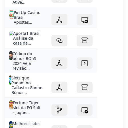
Ative...
Pin Up Casino
Brasil
Apostas...
Aposta1 Brasil
Análise da
casa de...
Código do
bônus BOnS
2024 Veja
revisão...
Slots que
Pagam no
Cadastro:Ganhe
Bônus...
Fortune Tiger
slot da PG Soft
- Jogue...
Melhores sites