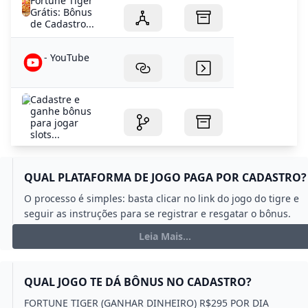
Fortune Tiger
Grátis: Bônus
de Cadastro...
- YouTube
Cadastre e
ganhe bônus
para jogar
slots...
QUAL PLATAFORMA DE JOGO PAGA POR CADASTRO?
O processo é simples: basta clicar no link do jogo do tigre e
seguir as instruções para se registrar e resgatar o bônus.
Leia Mais...
QUAL JOGO TE DÁ BÔNUS NO CADASTRO?
FORTUNE TIGER (GANHAR DINHEIRO) R$295 POR DIA