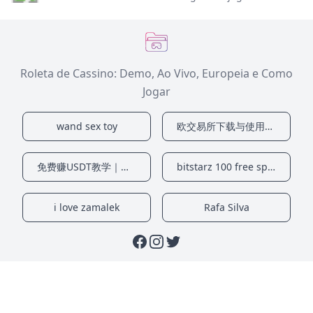
Roleta de Cassino: Demo, Ao Vivo, Europeia e Como
Jogar
wand sex toy
欧交易所下载与使用说明
免费赚USDT教学｜欧交易所全攻略
bitstarz 100 free spins
i love zamalek
Rafa Silva
Facebook
Instagram
Twitter