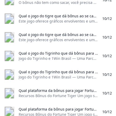
O bônus não tem como sacar, você precisa bater o rollover para conseguir ganhar os R$ 10,00 reais em saldo real. As apostas ganhas com o bônus só serve para você bater o rollover.6 de jun. de 2023
Qual o jogo do tigre que dá bônus ao se cadastrar? Este jogo oferece gráficos envolventes e uma jogabilidade que cativa os jogadores sendo ideal para quem busca diversão e recompensas. Além de ser gratuito o Jogo do Tigre frequentemente disponibiliza bônus exclusivos para novos usuários que se cadastrarem.
10/12
Este jogo oferece gráficos envolventes e uma jogabilidade que cativa os jogadores, sendo ideal para quem busca diversão e recompensas. Além de ser gratuito, o Jogo do Tigre frequentemente disponibiliza bônus exclusivos para novos usuários que se cadastrarem.
Qual o jogo do tigre que dá bônus ao se cadastrar? Este jogo oferece gráficos envolventes e uma jogabilidade que cativa os jogadores sendo ideal para quem busca diversão e recompensas. Além de ser gratuito o Jogo do Tigre frequentemente disponibiliza bônus exclusivos para novos usuários que se cadastrarem.
10/12
Este jogo oferece gráficos envolventes e uma jogabilidade que cativa os jogadores, sendo ideal para quem busca diversão e recompensas. Além de ser gratuito, o Jogo do Tigre frequentemente disponibiliza bônus exclusivos para novos usuários que se cadastrarem.
Qual o jogo do Tigrinho que dá bônus para jogar? Jogo do Tigrinho e 1Win Brasil — Uma Parceria Muito Lucrativa Para os Usuários. Se você busca por emoção e adrenalina vai adorar o Fortune Tiger 1Win. Para dar aquele empurrãozinho a 1Win garante bônus imperdíveis de até R$5000. Registre-se agora para garantir o seu e começar a diversão.
10/12
Jogo do Tigrinho e 1Win Brasil — Uma Parceria Muito Lucrativa Para os Usuários. Se você busca por emoção e adrenalina vai adorar o Fortune Tiger 1Win. Para dar aquele empurrãozinho, a 1Win garante bônus imperdíveis de até R$5000. Registre-se agora para garantir o seu e começar a diversão.
Qual o jogo do Tigrinho que dá bônus para jogar? Jogo do Tigrinho e 1Win Brasil — Uma Parceria Muito Lucrativa Para os Usuários. Se você busca por emoção e adrenalina vai adorar o Fortune Tiger 1Win. Para dar aquele empurrãozinho a 1Win garante bônus imperdíveis de até R$5000. Registre-se agora para garantir o seu e começar a diversão.
10/12
Jogo do Tigrinho e 1Win Brasil — Uma Parceria Muito Lucrativa Para os Usuários. Se você busca por emoção e adrenalina vai adorar o Fortune Tiger 1Win. Para dar aquele empurrãozinho, a 1Win garante bônus imperdíveis de até R$5000. Registre-se agora para garantir o seu e começar a diversão.
Qual plataforma da bônus para jogar Fortune Tiger? Recursos Bônus do Fortune Tiger Um jogo simples com um recurso bônus direto e chamativo. No Fortune Tiger o jogo do tigre aposta você pode conseguir o recurso de respin que pode te levar a uma vitória massiva. Aproveite todas suas possibilidades no jogo do tigre no cassino da KTO!
10/12
Recursos Bônus do Fortune Tiger Um jogo simples com um recurso bônus direto e chamativo. No Fortune Tiger, o jogo do tigre aposta, você pode conseguir o recurso de respin que pode te levar a uma vitória massiva. Aproveite todas suas possibilidades no jogo do tigre no cassino da KTO!
Qual plataforma da bônus para jogar Fortune Tiger? Recursos Bônus do Fortune Tiger Um jogo simples com um recurso bônus direto e chamativo. No Fortune Tiger o jogo do tigre aposta você pode conseguir o recurso de respin que pode te levar a uma vitória massiva. Aproveite todas suas possibilidades no jogo do tigre no cassino da KTO!
10/12
Recursos Bônus do Fortune Tiger Um jogo simples com um recurso bônus direto e chamativo. No Fortune Tiger, o jogo do tigre aposta, você pode conseguir o recurso de respin que pode te levar a uma vitória massiva. Aproveite todas suas possibilidades no jogo do tigre no cassino da KTO!