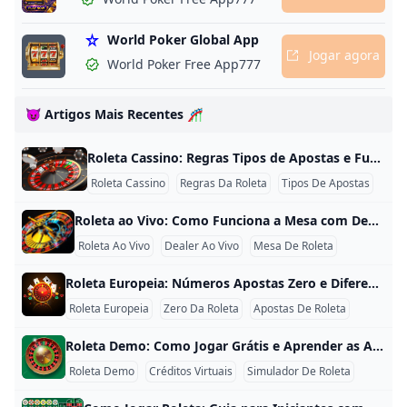
World Poker Global App
Jogar agora
World Poker Free App777
😈 Artigos Mais Recentes 🎢
Roleta Cassino: Regras Tipos de Apostas e Funcionamento da Mesa Roleta Cassino: Regras, Tipos de Apostas e Funcionamento da Mesa A roleta cassino é um jogo de mesa baseado em uma roda numerada, uma bola e um painel de apostas. Antes de cada rodada, os participantes escolhem números, cores ou grupos de números. Depois que o período de apostas termina, a bola é lançada e o resultado corresponde à casa em que ela para. Apesar da aparência simples, a roleta possui diferentes categorias de apostas, versões de roda e regras específicas.
Roleta Cassino
Regras Da Roleta
Tipos De Apostas
Roleta ao Vivo: Como Funciona a Mesa com Dealer e Transmissão Roleta ao Vivo: Como Funciona a Mesa com Dealer e Transmissão A roleta ao vivo combina uma mesa física transmitida por vídeo com uma interface digital para posicionar fichas. Um dealer conduz as rodadas, anuncia o encerramento das apostas e confirma o número em que a bola parou. A transmissão aproxima a experiência de uma mesa presencial, mas as regras matemáticas continuam associadas à versão da roda utilizada. Como funciona uma rodada ao vivo?
Roleta Ao Vivo
Dealer Ao Vivo
Mesa De Roleta
Roleta Europeia: Números Apostas Zero e Diferenças da Roda Roleta Europeia: Números, Apostas, Zero e Diferenças da Roda A roleta europeia utiliza uma roda com 37 casas: os números de 1 a 36 e um único zero. Essa estrutura é uma das principais diferenças em relação à versão americana, que acrescenta o duplo zero. Compreender a distribuição dos números e o funcionamento do zero é essencial para interpretar probabilidades e pagamentos. Como é formada a roda europeia? A roda possui:
Roleta Europeia
Zero Da Roleta
Apostas De Roleta
Roleta Demo: Como Jogar Grátis e Aprender as Apostas Roleta Demo: Como Jogar Grátis e Aprender as Apostas A roleta demo permite testar uma mesa com créditos virtuais. Ela é indicada para aprender a posição dos números, conhecer os tipos de apostas e entender o fluxo de uma rodada antes de utilizar qualquer saldo financeiro. Os créditos exibidos no modo gratuito não possuem valor de retirada e não podem ser convertidos em dinheiro. O que pode ser aprendido na roleta demo?
Roleta Demo
Créditos Virtuais
Simulador De Roleta